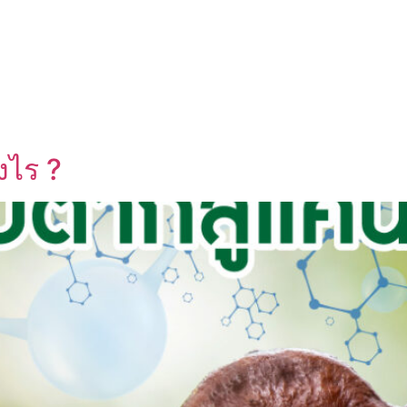
UT US
OEM SERVICE
PRODUCTS
BLOG
งไร ?