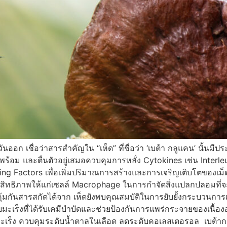
ก เชื่อว่าสารสำคัญใน “เห็ด” ที่ชื่อว่า ‘เบต้า กลูแคน’ นั้นมีป
้อม และตื่นตัวอยู่เสมอควบคุมการหลั่ง Cytokines เช่น Interleu
ting Factors เพื่อเพิ่มปริมาณการสร้างและการเจริญเติบโตของเม
ิทธิภาพให้แก่เซลล์ Macrophage ในการกำจัดสิ่งแปลกปลอมที่จะเ
คุ้มกันสารสกัดได้จาก เห็ดยังพบคุณสมบัติในการยับยั้งกระบวนการเ
่วยมะเร็งที่ได้รับเคมีบำบัดและช่วยป้องกันการแพร่กระจายของเนื้
มะเร็ง ควบคุมระดับน้ำตาลในเลือด ลดระดับคอเลสเตอรอล เบต้ากลูแ