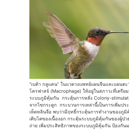
“เบต้า กลูแคน” ในแวดวงแพทย์แผนจีนและแผนตะวันออ
โครฟาสจ์ (Macrophage) ให้อยู่ในสภาวะที่เตรียมพร
ระบบภูมิคุ้มกัน กระตุ้นการหลั่ง Colony-stimula
จากไขกระดูก กระบวนการเหล่านี้เป็นการเพิ่มประส
เห็ดหลินจือ พบว่ามีฤทธิ์กระตุ้นการทำงานของภูมิ
เติบโตของเนื้องอก กระตุ้นระบบภูมิคุ้มกันของผู้ป
ถ่าย เพิ่มประสิทธิภาพของระบบภูมิคุ้มกัน ป้องกัน