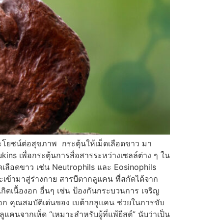
ระโยชน์ต่อสุขภาพ กระตุ้นให้เม็ดเลือดขาว มา
kins เพื่อกระตุ้นการสื่อสารระหว่างเซลล์ต่าง ๆ ใน
็ดเลือดขาว เช่น Neutrophils และ Eosinophils
ข้ามาสู่ร่างกาย สารบีตากลูแคน ที่สกัดได้จาก
กิดเนื้องอก อื่นๆ เช่น ป้องกันกระบวนการ เจริญ
องอก คุณสมบัติเด่นของ เบต้ากลูแคน ช่วยในการขับ
คนจากเห็ด “เหมาะสำหรับผู้ที่แพ้ยีสต์” นับว่าเป็น