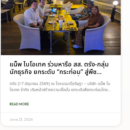
แน็พ ไบโอเทค ร่วมหารือ สส. ตรัง-กลุ่ม
นักธุรกิจ ยกระดับ “กระท่อม” สู่พืช
เศรษฐกิจใหม่ สร้างรายได้ยั่งยืน
ตรัง (17 มิถุนายน 2569) ณ โรงแรมเรือรัษฎา – บริษัท แน็พ ไบ
โอเทค จำกัด เดินหน้าสร้างความเชื่อมั่น ยกระดับพืชกระท่อมไทยสู่
อุตสาหกรรมระดับโลก ล่าสุด โดยคุณธเนศน์ มนต์สา ประธาน
กรรมการบริหาร เปิดวงเสวนาพูดคุยอย่างเป็นกันเองร่วมกับนายก
READ MORE
ฤตย์อิชย์ ภาคย์อิชณน์ สมาชิกสภาผู้แทนราษฎร จังหวัดตรัง พร้อม
ด้วยกลุ่มนักธุรกิจผู้ทำโรงไม้ สวนยางพารา และสวนปาล์มน้ำมันใน
พื้นที่ เพื่อวางแนวทางผลักดันพืชกระท่อมให้เป็นพืชเศรษฐกิจใหม่
June 23, 2026