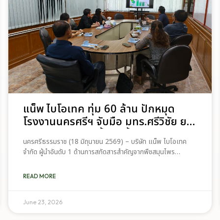
แน็พ ไบโอเทค ทุ่ม 60 ล้าน ปักหมุด
โรงงานนครศรีฯ จับมือ มทร.ศรีวิชัย ยก
ระดับกระท่อมต้นน้ำ รับซื้อวันละ 17.5
นครศรีธรรมราช (18 มิถุนายน 2569) – บริษัท แน็พ ไบโอเทค
ตัน
จำกัด ผู้นำอันดับ 1 ด้านการสกัดสารสำคัญจากพืชสมุนไพร
ประกาศความพร้อมขยายการลงทุนครั้งใหญ่ในภาคใต้ ล่าสุด คุณ
ธเนศน์ มนต์สา ประธานกรรมการบริหาร เดินทางเข้าประชุมร่วมกับ
READ MORE
ผู้บริหารและทีมนักวิจัย มหาวิทยาลัยเทคโนโลยีราชมงคลศรีวิชัย
วิทยาเขตนครศรีธรรมราช (ไสใหญ่) เพื่อนำเสนอแผนการจัดตั้ง
โรงงานรับซื้อและแปรรูปใบกระท่อมมูลค่าการลงทุนกว่า 60 ล้าน
June 23, 2026
บาท พร้อมวางแนวทางความร่วมมือด้านงานวิจัยเพื่อยกระดับพืช