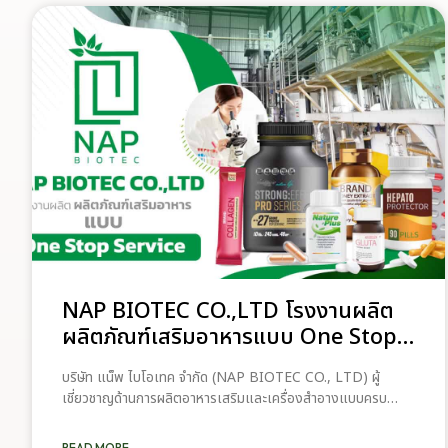
สำคัญของการยกระดับอุตสาหกรรมพืช
พัฒนาผลิตภัณฑ์ที่มีสารสกัดกระท่อมเป็นส่วนประกอบสำหรับ
สมุนไพรไทยในระยะยาว”
การนำส่งทางผิวหนัง” ซึ่งดำเนินการโดยทีมนักวิจัยจาก คณะ
เภสัชศาสตร์ มหาวิทยาลัยสงขลานครินทร์ โดยมีเป้าหมายเพื่อ
ศึกษาความเป็นไปได้ในการพัฒนาผลิตภัณฑ์ต้นแบบที่ใช้สารสกัด
จากพืชกระท่อมเป็นองค์ประกอบ ภายใต้กระบวนการวิจัยทาง
เภสัชศาสตร์ ในการดำเนินงานครั้งนี้ บริษัท แน็พ ไบโอเทค จำกัด
(NAP Biotec) ได้สนับสนุนสารสกัดมาตรฐานที่ใช้ในการศึกษาวิจัย
เพื่อให้ทีมนักวิจัยสามารถประเมินคุณสมบัติของสารสกัดและนำไป
ใช้ในการพัฒนาผลิตภัณฑ์ต้นแบบสำหรับการนำส่งสารสำคัญผ่าน
ผิวหนัง
NAP BIOTEC CO.,LTD โรงงานผลิต
ผลิตภัณฑ์เสริมอาหารแบบ One Stop
Service
บริษัท แน็พ ไบโอเทค จำกัด (NAP BIOTEC CO., LTD) ผู้
เชี่ยวชาญด้านการผลิตอาหารเสริมและเครื่องสำอางแบบครบ
วงจร (One Stop Service) พร้อมให้บริการสำหรับผู้ที่ต้องการ
เริ่มต้นธุรกิจอาหารเสริมที่มีคุณภาพและมาตรฐาน ทำไมต้องเลือก
READ MORE