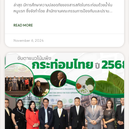
ล่าสุด มีการศึกษาความปลอดภัยของสารสกัดใบกระท่อมด้วยน้ำใน
หนูแรท ซึ่งจัดทำโดย สำนักงานคณะกรรมการป้องกันและปราบ
ปรามยาเสพติด ร่วมกับ สถานสัตว์ทดลองเพื่อการวิจัย
มหาวิทยาลัยนเรศวร การศึกษานี้ช่วยสร้างข้อมูลอ้างอิงที่ชัดเจน
READ MORE
เกี่ยวกับระดับปริมาณของสารไมทราไจนีน (Mitragynine) ที่ถือว่า
ปลอดภัยในการบริโภค ผลการวิจัยระบุว่า ปริมาณสารไมทราไจนีน
สูงสุดที่แนะนำสำหรับการบริโภคในมนุษย์คือ 3 มก. ต่อวัน โดยไม่
November 6, 2024
ส่งผลกระทบต่อสุขภาพร่างกายของคนทั่วไป NAP Biotec ตัว
จริงด้านการสกัดพืชกระท่อมของไทย เพื่อให้ได้ Mitragynine
10% ละลายน้ำได้ ไม่มีตะกอนตกค้าง พร้อมหรือยังที่จะเข้าสู่ยุค
ใหม่ของการใช้พืชกระท่อมเพื่อสร้างสรรค์ธุรกิจของคุณ?สนใจ
สอบถามรายละเอียดเพิ่มเติมหรือต้องการเป็นเจ้าของแบรนด์
ผลิตภัณฑ์จากพืชกระท่อม