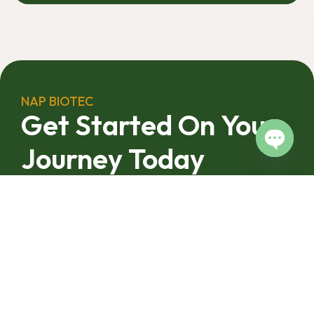
ผลงานวิจัยสามารถ
วันละ 17.5 ตัน
ต่อยอดไปสู่การใช้
ประโยชน์เชิง
อุตสาหกรรมได้อย่าง
เป็นรูปธรรม เราเชื่อ
ว่าความร่วมมือ
ลักษณะนี้คือรากฐาน
NAP BIOTEC
สำคัญของการยก
Get Started On Your
ระดับอุตสาหกรรมพืช
สมุนไพรไทยในระยะ
Journey Today
ยาว”
Open c
From your first enquiry to finished, export-ready product
NAP Biotec
andles every step. Reach out today and let’s build
something together.
Contact us Via Line
092-4128444