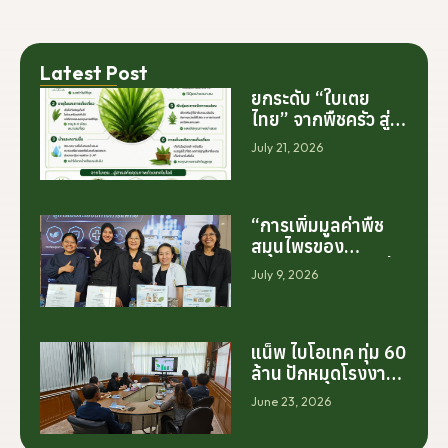
Latest Post
ยกระดับ “ใบเตย
ไทย” จากพืชครัว สู่
สารสกัดมูลค่าสูง
July 21, 2026
ระดับโลก
“การเพิ่มมูลค่าพืช
สมุนไพรของ
ประเทศไทย ไม่ได้เริ่ม
July 9, 2026
ต้นจากการสร้าง
โรงงานเพียงอย่าง
เดียว แต่เริ่มต้นจาก
การสร้างระบบความ
แน็พ ไบโอเทค ทุ่ม 60
ร่วมมือระหว่างนัก
ล้าน ปักหมุดโรงงาน
วิจัย มหาวิทยาลัย
นครศรีฯ จับมือ
June 23, 2026
ภาคอุตสาหกรรม
มทร.ศรีวิชัย ยกระดับ
และเกษตรกร เพื่อให้
กระท่อมต้นน้ำ รับซื้อ