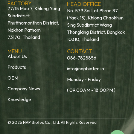
FACTORY
HEAD OFFICE
77/15 Moo 7, Khlong Yong
No. 579 Soi Lat Phrao 87
Subdistrict,
(Yaek 15), Khlong Chaokhun
Phutthamonthon District,
Sing Subdistrict Wang
Nakhon Pathom
Thonglang District, Bangkok
73170, Thailand
10310, Thailand
MENU
CONTACT
About Us
086-7828856
Products
info@napbiotec.io
OEM
Monday - Friday
Company News
( 09.00AM - 18.00PM )
Knowledge
© 2026 NAP Biotec Co., Ltd. All Rights Reserved.