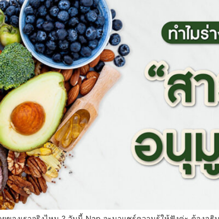
ยของเราจริงไหม ? วันนี้ Nap จะมาแชร์ความรู้ให้ฟังค่ะ ต้องอธิบา