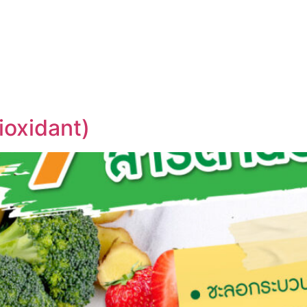
UT US
OEM SERVICE
PRODUCTS
BLOG
ioxidant)