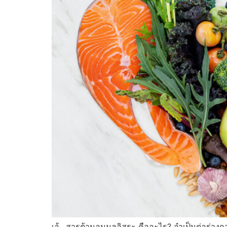
เอ้…สารต้านอนุมูลอิสระ คืออะไร? จำเป็นต่อร่างกา