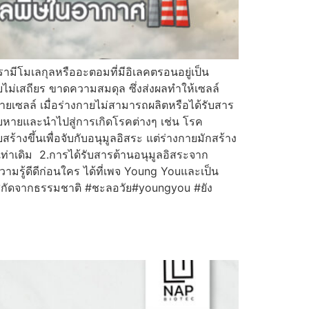
ามีโมเลกุลหรืออะตอมที่มีอิเลคตรอนอยู่เป็น
ไม่เสถียร ขาดความสมดุล ซึ่งส่งผลทำให้เซลล์
ยเซลล์ เมื่อร่างกายไม่สามารถผลิตหรือได้รับสาร
สียหายและนำไปสู่การเกิดโรคต่างๆ เช่น โรค
้างขึ้นเพื่อจับกับอนุมูลอิสระ แต่ร่างกายมักสร้าง
เท่าเดิม 2.การได้รับสารต้านอนุมูลอิสระจาก
มรู้ดีดีก่อนใคร ได้ที่เพจ Young Youและเป็น
 #สกัดจากธรรมชาติ #ชะลอวัย#youngyou #ยัง