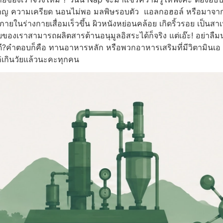
วามเครียด นอนไม่พอ มลพิษรอบตัว แอลกอฮอล์ หรือมาจากอายุที่เ
ยในร่างกายเสื่อมเร็วขึ้น ผิวหนังหย่อนคล้อย เกิดริ้วรอย เป็นสาเห
ยของเราสามารถผลิตสารต้านอนุมูลอิสระได้ก็จริง แต่เอ๊ะ! อย่าลืมนะ
ไรดี?คำตอบก็คือ ทานอาหารหลัก หรือพวกอาหารเสริมที่มีวิตามินเอ
แก่เกินวัยแล้วนะคะทุกคน