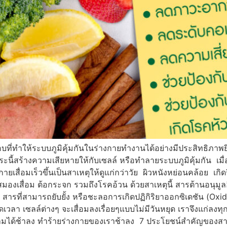
ี่ทำให้ระบบภูมิคุ้มกันในร่างกายทำงานได้อย่างมีประสิทธิภาพยิ่งข
อิสระนี้สร้างความเสียหายให้กับเซลล์ หรือทำลายระบบภูมิคุ้มกัน เมื่
เสื่อมเร็วขึ้นเป็นสาเหตุให้ดูแก่กว่าวัย ผิวหนังหย่อนคล้อย เกิ
งเสื่อม ต้อกระจก รวมถึงโรคอ้วน ด้วยสาเหตุนี้ สารต้านอนุมูลอิส
สารที่สามารถยับยั้ง หรือชะลอการเกิดปฏิกิริยาออกซิเดชัน (Oxida
เวลา เซลล์ต่างๆ จะเสื่อมลงเรื่อยๆแบบไม่มีวันหยุด เราจึงแก่ลงทุ
กลามได้ช้าลง ทำร้ายร่างกายของเราช้าลง 7 ประโยชน์สำคัญของส