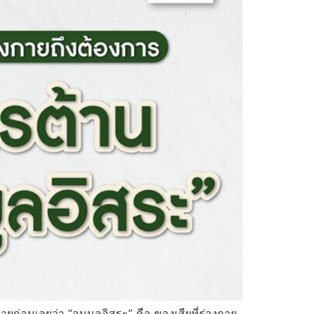
ยก่อนเลยว่า “อนุมูลอิสระ” คือ ของเสียที่ร่างกาย