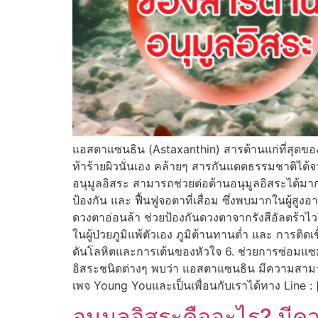
แอสตาแซนธิน (Astaxanthin) สารต้านแก่ที่สุดของส
ท้าร้ายผิวนั่นเอง คล้ายๆ สารกันแดดธรรมชาติได้จ
อนุมูลอิสระ สามารถช่วยต่อต้านอนุมูลอิสระได้มา
ป้องกัน และ ฟื้นฟูจอตาที่เสื่อม ซึ่งพบมากในผู้ส
ดวงตาอ่อนล้า ช่วยป้องกันดวงตาจากรังสีอัลตร้าไว
ในผู้ป่วยภูมิแพ้ตัวเอง ภูมิต้านทานต่ำ และ การติด
ดันโลหิตและการเต้นของหัวใจ 6. ช่วยการซ่อมแซ
อิสระชนิดต่างๆ พบว่า แอสตาแซนธิน มีความสามารถใ
เพจ Young Youและเป็นเพื่อนกับเราได้ทาง Line : 
อนุมูลอิสระคืออะไร? มี