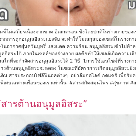
มที่ไม่เสถียรเนื่องจากขาด อิเลกตรอน ซึ่งโดยปกติในร่างกายของเร
จากการถูกอนุมูลอิสระแย่งจับ จะทำให้โมเลกุลของเซลล์ในร่างกาย
นอากาศฝุ่นควันบุหรี่ แสงแดด ความร้อน อนุมูลอิสระเข้าไปท้าลา
อนุมูลอิสระได้ ภายในเซลล์ของร่างกาย ผลคือทำให้เซลล์เกิดความเ
ที่จะกำจัดสารอนุมูลอิสระได้ 2 วิธี 1.การใช้เอนไซม์ที่ร่างกายสร
สารต้านอนุมูลอิสระจะลดลง ในขณะที่อัตราการเกิดอนุมูลอิสระยัง
ดิน สารประกอบโฟลีฟีนอลต่างๆ อย่าลืมกดไลค์ กดแชร์ เพื่อรับควา
สิทธิพิเศษเฉพาะเพื่อนของเราเท่านั้น #สารสกัดสมุนไพร #สุขภาพ
“สารต้านอนุมูลอิสระ”