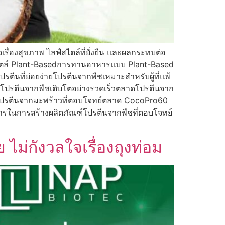
ื่องสุขภาพ ไลฟ์สไตล์ที่ยั่งยืน และผลกระทบต่อ
์สไตล์ Plant-Basedการทานอาหารแบบ Plant-Based
รตีนที่ย่อยง่ายโปรตีนจากพืชเหมาะสำหรับผู้ที่แพ้
ดโปรตีนจากพืชเติบโตอย่างรวดเร็วตลาดโปรตีนจาก
 โปรตีนจากมะพร้าวที่ตอบโจทย์ตลาด CocoPro60
ารในการสร้างผลิตภัณฑ์โปรตีนจากพืชที่ตอบโจทย์
ม่กังวลใจเรื่องถุงท่อม