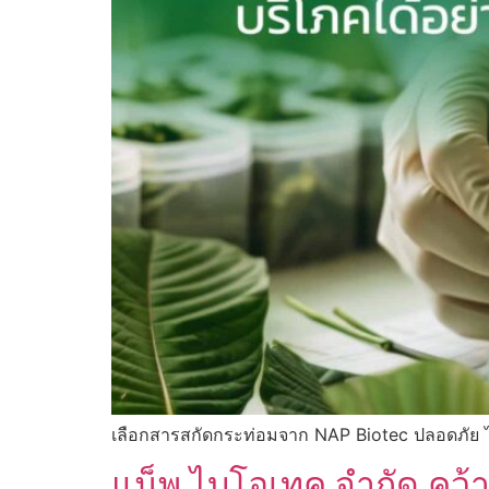
เลือกสารสกัดกระท่อมจาก NAP Biotec ปลอดภัย ไม่
แน็พ ไบโอเทค จำกัด ค