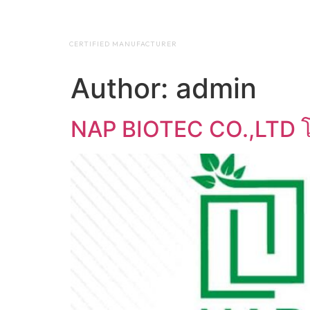
NAP BIOTEC
HOME
ABO
CERTIFIED MANUFACTURER
Author:
admin
NAP BIOTEC CO.,LTD โ