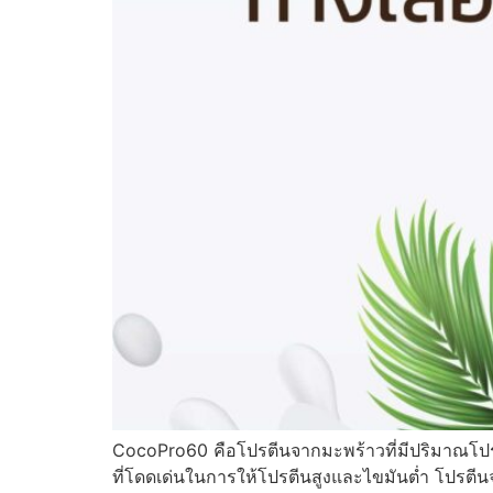
CocoPro60 คือโปรตีนจากมะพร้าวที่มีปริมาณโปรต
ที่โดดเด่นในการให้โปรตีนสูงและไขมันต่ำ โปรตีนจา