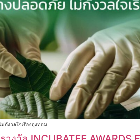
กังวลใจเรื่องถุงท่อม
ว้ารางวัล INCUBATEE AWARDS 