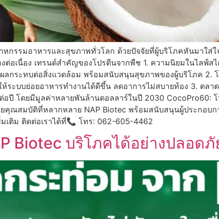
กรรมอาหารและสุขภาพทั่วโลก ด้วยปัจจัยที่ผู้บริโภคหันมาใส่ใจเร
ย่างต่อเนื่อง เทรนด์สำคัญของโปรตีนจากพืช 1. ความนิยมในไลฟ
ดผลกระทบต่อสิ่งแวดล้อม พร้อมสนับสนุนสุขภาพของผู้บริโภค 2. โป
ให้ระบบย่อยอาหารทำงานได้ดีขึ้น ลดอาการไม่สบายท้อง 3. ตลา
 ต่อปี โดยมีมูลค่าหลายพันล้านดอลลาร์ในปี 2030 CocoPro60:
วยคุณสมบัติที่หลากหลาย NAP Biotec พร้อมสนับสนุนผู้ประกอบก
มเติม ติดต่อเราได้ที่📞 โทร: 062-605-4462
Biotec บริโภคได้อย่างปลอดภัย ไ