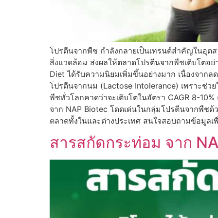
โปรตีนจากพืช กำลังกลายเป็นเทรนด์สำคัญในอุตสาห
สิ่งแวดล้อม ส่งผลให้ตลาดโปรตีนจากพืชเติบโตอ
Diet ได้รับความนิยมเพิ่มขึ้นอย่างมาก เนื่องจากล
โปรตีนจากนม (Lactose Intolerance) เพราะช่วย
พืชทั่วโลกคาดว่าจะเติบโตในอัตรา CAGR 8-10%
จาก NAP Biotec โดดเด่นในกลุ่มโปรตีนจากพืชด้
ตลาดทั้งในและต่างประเทศ สนใจสอบถามข้อมูลเพิ่
สารสกัดกระท่อม จาก NAP 