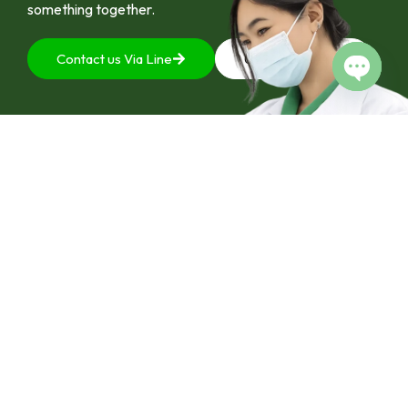
something together.
Contact us Via Line
092-4128444
Open c