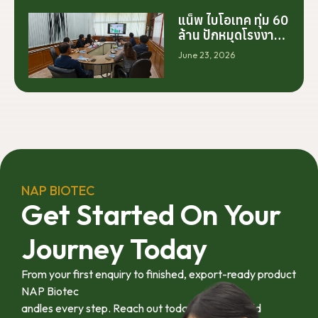
เดียว แต่เริ่มต้นจาก
การสร้างระบบความ
แน็พ ไบโอเทค ทุ่ม 60
ร่วมมือระหว่างนัก
ล้าน ปักหมุดโรงงาน
วิจัย มหาวิทยาลัย
นครศรีฯ จับมือ
June 23, 2026
ภาคอุตสาหกรรม
มทร.ศรีวิชัย ยกระดับ
และเกษตรกร เพื่อให้
กระท่อมต้นน้ำ รับซื้อ
ผลงานวิจัยสามารถ
วันละ 17.5 ตัน
ต่อยอดไปสู่การใช้
ประโยชน์เชิง
อุตสาหกรรมได้อย่าง
เป็นรูปธรรม เราเชื่อ
ว่าความร่วมมือ
ลักษณะนี้คือรากฐาน
NAP BIOTEC
สำคัญของการยก
Get Started On Your
ระดับอุตสาหกรรมพืช
สมุนไพรไทยในระยะ
Journey Today
ยาว”
From your first enquiry to finished, export-ready product
NAP Biotec
andles every step. Reach out today and let’s build