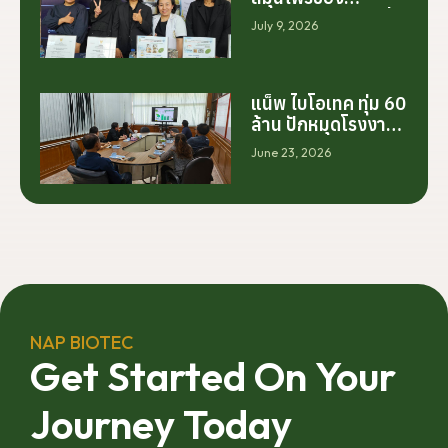
ประเทศไทย ไม่ได้เริ่ม
July 9, 2026
ต้นจากการสร้าง
โรงงานเพียงอย่าง
เดียว แต่เริ่มต้นจาก
การสร้างระบบความ
แน็พ ไบโอเทค ทุ่ม 60
ร่วมมือระหว่างนัก
ล้าน ปักหมุดโรงงาน
วิจัย มหาวิทยาลัย
นครศรีฯ จับมือ
June 23, 2026
ภาคอุตสาหกรรม
มทร.ศรีวิชัย ยกระดับ
และเกษตรกร เพื่อให้
กระท่อมต้นน้ำ รับซื้อ
ผลงานวิจัยสามารถ
วันละ 17.5 ตัน
ต่อยอดไปสู่การใช้
ประโยชน์เชิง
อุตสาหกรรมได้อย่าง
เป็นรูปธรรม เราเชื่อ
ว่าความร่วมมือ
ลักษณะนี้คือรากฐาน
NAP BIOTEC
สำคัญของการยก
Get Started On Your
ระดับอุตสาหกรรมพืช
สมุนไพรไทยในระยะ
Journey Today
ยาว”