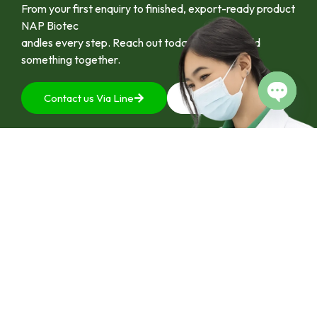
From your first enquiry to finished, export-ready product
NAP Biotec
andles every step. Reach out today and let’s build
something together.
Contact us Via Line
092-4128444
Open c