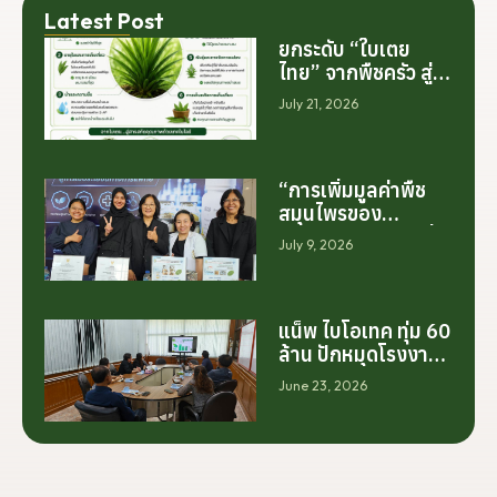
Latest Post
ยกระดับ “ใบเตย
ไทย” จากพืชครัว สู่
สารสกัดมูลค่าสูง
July 21, 2026
ระดับโลก
“การเพิ่มมูลค่าพืช
สมุนไพรของ
ประเทศไทย ไม่ได้เริ่ม
July 9, 2026
ต้นจากการสร้าง
โรงงานเพียงอย่าง
เดียว แต่เริ่มต้นจาก
การสร้างระบบความ
แน็พ ไบโอเทค ทุ่ม 60
ร่วมมือระหว่างนัก
ล้าน ปักหมุดโรงงาน
วิจัย มหาวิทยาลัย
นครศรีฯ จับมือ
June 23, 2026
ภาคอุตสาหกรรม
มทร.ศรีวิชัย ยกระดับ
และเกษตรกร เพื่อให้
กระท่อมต้นน้ำ รับซื้อ
ผลงานวิจัยสามารถ
วันละ 17.5 ตัน
ต่อยอดไปสู่การใช้
ประโยชน์เชิง