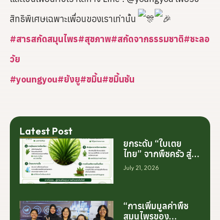
สิทธิพิเศษเฉพาะเพื่อนของเราเท่านั้น
#สารสกัดสมุนไพร
#สุขภาพ
#สกัดจากธรรมชาติ
#ชะลอ
วัย
#youngyou
#ยังยู
#ขมิ้น
#ขมิ้นชัน
Latest Post
ยกระดับ “ใบเตย
ไทย” จากพืชครัว สู่
สารสกัดมูลค่าสูง
July 21, 2026
ระดับโลก
“การเพิ่มมูลค่าพืช
สมุนไพรของ