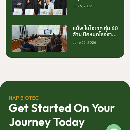
ประเทศไทย ไม่ได้เริ่ม
July 9, 2026
ต้นจากการสร้าง
โรงงานเพียงอย่าง
เดียว แต่เริ่มต้นจาก
การสร้างระบบความ
แน็พ ไบโอเทค ทุ่ม 60
ร่วมมือระหว่างนัก
ล้าน ปักหมุดโรงงาน
วิจัย มหาวิทยาลัย
นครศรีฯ จับมือ
June 23, 2026
ภาคอุตสาหกรรม
มทร.ศรีวิชัย ยกระดับ
และเกษตรกร เพื่อให้
กระท่อมต้นน้ำ รับซื้อ
ผลงานวิจัยสามารถ
วันละ 17.5 ตัน
ต่อยอดไปสู่การใช้
ประโยชน์เชิง
อุตสาหกรรมได้อย่าง
เป็นรูปธรรม เราเชื่อ
ว่าความร่วมมือ
ลักษณะนี้คือรากฐาน
NAP BIOTEC
สำคัญของการยก
Get Started On Your
ระดับอุตสาหกรรมพืช
สมุนไพรไทยในระยะ
Journey Today
ยาว”