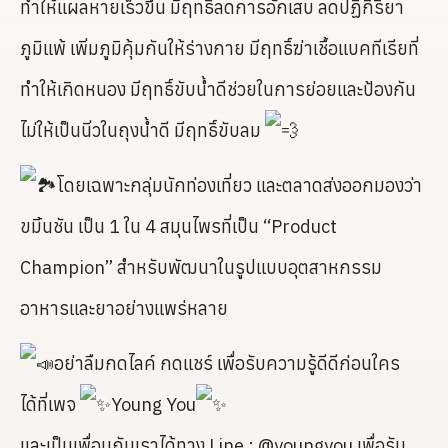
ทำให้แผลหายเร็วขึ้น มีฤทธิ์ลดการอักเสบ ลดปฏิกิริยา
ภูมิแพ้ เพิ่มภูมิคุ้มกันให้ร่างกาย มีฤทธิ์ฆ่าเชื้อแบคทีเรียที่
ทำให้เกิดหนอง มีฤทธิ์ขับน้ำดีช่วยในการย่อยและป้องกัน
ไม่ให้เป็นนิ่วในถุงน้ำดี มีฤทธิ์ขับลม
โดยเฉพาะกลุ่มนักท่องเที่ยว และตลาดส่งออกมองว่า
ขมิ้นชัน เป็น 1 ใน 4 สมุนไพรที่เป็น “Product
Champion” สำหรับพัฒนาในรูปแบบอุตสาหกรรม
อาหารและยาอย่างแพร่หลาย
อย่าลืมกดไลค์ กดแชร์ เพื่อรับความรู้ดีดีก่อนใคร
ได้ที่เพจ
Young You
และเป็นเพื่อนกับเราได้ทาง Line : @youngyou เพื่อรับ