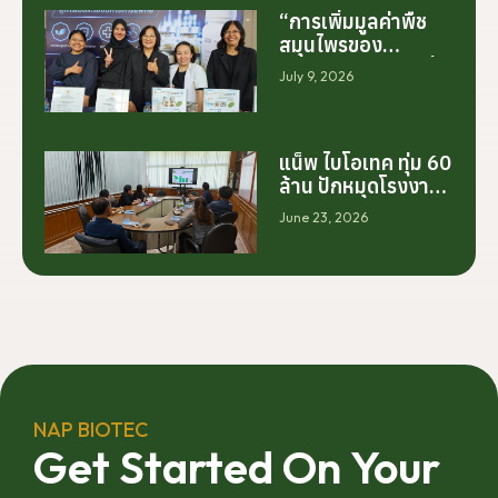
“การเพิ่มมูลค่าพืช
สมุนไพรของ
ประเทศไทย ไม่ได้เริ่ม
July 9, 2026
ต้นจากการสร้าง
โรงงานเพียงอย่าง
เดียว แต่เริ่มต้นจาก
การสร้างระบบความ
แน็พ ไบโอเทค ทุ่ม 60
ร่วมมือระหว่างนัก
ล้าน ปักหมุดโรงงาน
วิจัย มหาวิทยาลัย
นครศรีฯ จับมือ
June 23, 2026
ภาคอุตสาหกรรม
มทร.ศรีวิชัย ยกระดับ
และเกษตรกร เพื่อให้
กระท่อมต้นน้ำ รับซื้อ
ผลงานวิจัยสามารถ
วันละ 17.5 ตัน
ต่อยอดไปสู่การใช้
ประโยชน์เชิง
อุตสาหกรรมได้อย่าง
เป็นรูปธรรม เราเชื่อ
ว่าความร่วมมือ
ลักษณะนี้คือรากฐาน
NAP BIOTEC
สำคัญของการยก
Get Started On Your
ระดับอุตสาหกรรมพืช
สมุนไพรไทยในระยะ