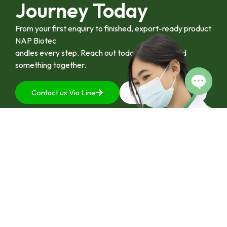
Journey Today
ยาว”
From your first enquiry to finished, export-ready product
NAP Biotec
andles every step. Reach out today and let’s build
something together.
Contact us Via Line
092-4128444
Open c