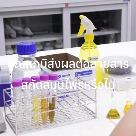
อุณหภูมิส่งผลต่ออายุสาร
สกัดสมุนไพรหรือไม่