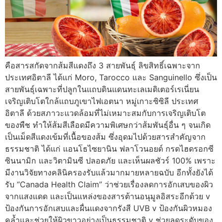
คือสารสกัดจากส้มสีแดงถึง 3 สายพันธุ์ ลิขสิทธิ์เฉพาะจาก
ประเทศอิตาลี ได้แก่ Moro, Tarocco และ Sanguinello ซึ่งเป็น
สายพันธุ์เฉพาะที่ปลูกในแถบดินแดนทะเลเมดิเตอร์เรเนี่ยน
เจริญเติบโตใกล้แถบภูเขาไฟเอตนา หมู่เกาะซิซิลี ประเทศ
อิตาลี ด้วยสภาวะแวดล้อมที่ไม่เหมาะสมกับการเจริญเติบโต
ของพืช ทำให้ส้มสีเลือดมีความพิเศษกว่าส้มพันธุ์อื่น ๆ จนเกิด
เป็นเม็ดสีแดงเข้มที่เนื้อของส้ม ซึ่งอุดมไปด้วยสารสำคัญจาก
ธรรมชาติ ได้แก่ แอนโธไซยานิน ฟลาโวนอยด์ กรดไฮดรอกซี
ซินนามิก และวิตามินซี ปลอดภัย และเห็นผลชัวร์ 100% เพราะ
มีงานวิจัยทางคลินิครองรับแล้วมากมายหลายฉบับ อีกทั้งยังได้
รับ “Canada Health Claim” ว่าช่วยเรื่องลดการอักเสบของผิว
จากแสงแดด และเป็นแหล่งของสารต้านอนุมูลอิสระอีกด้วย v
ป้องกันการอักเสบและผื่นแดงจากรังสี UVB v ป้องกันผิวหมอง
คล้ำและช่วยให้ผิวขาวอย่างเป็นธรรมชาติ v ช่วยลดระดับของ