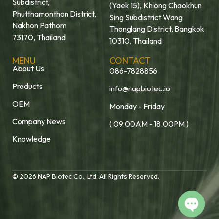
Subdistrict,
(Yaek 15), Khlong Chaokhun
Phutthamonthon District,
Sing Subdistrict Wang
Nakhon Pathom
Thonglang District, Bangkok
73170, Thailand
10310, Thailand
MENU
CONTACT
About Us
086-7828856
Products
info@napbiotec.io
OEM
Monday - Friday
Company News
( 09.00AM - 18.00PM )
Knowledge
© 2026 NAP Biotec Co., Ltd. All Rights Reserved.