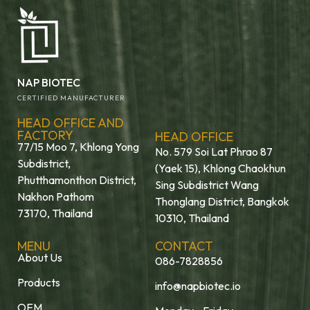
NAP BIOTEC
CERTIFIED MANUFACTURER
HEAD OFFICE AND
FACTORY
HEAD OFFICE
77/15 Moo 7, Khlong Yong
No. 579 Soi Lat Phrao 87
Subdistrict,
(Yaek 15), Khlong Chaokhun
Phutthamonthon District,
Sing Subdistrict Wang
Nakhon Pathom
Thonglang District, Bangkok
73170, Thailand
10310, Thailand
MENU
CONTACT
About Us
086-7828856
Products
info@napbiotec.io
OEM