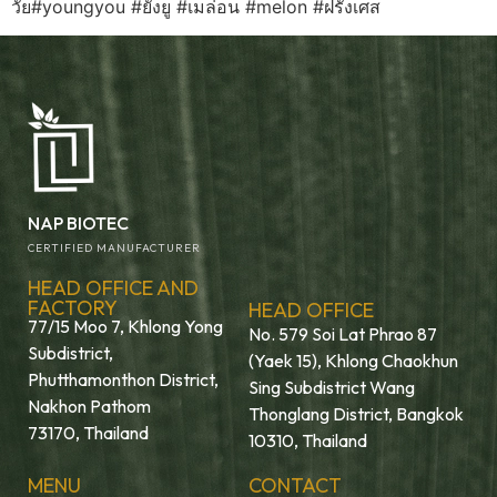
วัย#youngyou #ยังยู #เมล่อน #melon #ฝรั่งเศส
NAP BIOTEC
CERTIFIED MANUFACTURER
HEAD OFFICE AND
FACTORY
HEAD OFFICE
77/15 Moo 7, Khlong Yong
No. 579 Soi Lat Phrao 87
Subdistrict,
(Yaek 15), Khlong Chaokhun
Phutthamonthon District,
Sing Subdistrict Wang
Nakhon Pathom
Thonglang District, Bangkok
73170, Thailand
10310, Thailand
MENU
CONTACT