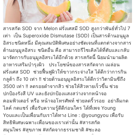
สารสกัด SOD จาก Melon ฝรั่งเศสมี SOD สูงกว่าพันธ์ทั่วไป 7
เท่า เป็น Superoxide Dismutase (SOD) เป็นสารต้านอนุมูล
อิสระชนิดหนึ่ง มีคุณสมบัติพิเศษอย่างชัดเจนที่แตกต่างจากสาร
ต้านอนุมูลอิสระ ชนิดอื่น คือ สามารถรีไซเคิลได้ที่ตับและกลับ
มาจัดการกับอนุมูลอิสระได้อีกด้วย สารสกัดนี้ นิยมนำมาผลิต
อาหารเสริมบำรุงผิว ประโยชน์ของสารสกัดจาก เมล่อน
ฝรั่งเศส SOD ช่วยฟื้นฟูผิวให้ขาวกระจ่างใส ได้ดีกว่าการกิน
กลูต้า ถึง 10 เท่า !! ช่วยต้านอนุมูลอิสระได้ดีกว่าวิตามินซีถึง
3500 เท่า !! ลดรอยดำจากสิว ช่วยให้สิวหายเร็วขึ้น ช่วย
ปกป้องรังสี UV และยังปกป้องแสงสว่างจากหน้าจอ
คอมพิวเตอร์ หรือ หน้าจอโทรศัพท์ ช่วยลดริ้วรอย อย่าลืมกด
ไลค์ กดแชร์ เพื่อรับความรู้ดีดีก่อนใคร ได้ที่เพจ Young
Youและเป็นเพื่อนกับเราได้ทาง Line : @youngyou เพื่อรับ
สิทธิพิเศษเฉพาะเพื่อนของเราเท่านั้น #สารสกัด
สมุนไพร #สุขภาพ #สกัดจากธรรมชาติ #ชะลอ