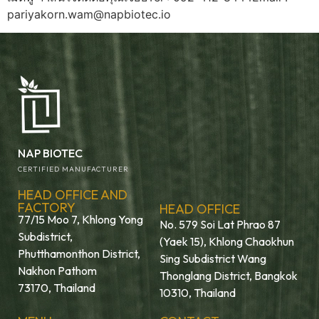
pariyakorn.wam@napbiotec.io
NAP BIOTEC
CERTIFIED MANUFACTURER
HEAD OFFICE AND
FACTORY
HEAD OFFICE
77/15 Moo 7, Khlong Yong
No. 579 Soi Lat Phrao 87
Subdistrict,
(Yaek 15), Khlong Chaokhun
Phutthamonthon District,
Sing Subdistrict Wang
Nakhon Pathom
Thonglang District, Bangkok
73170, Thailand
10310, Thailand