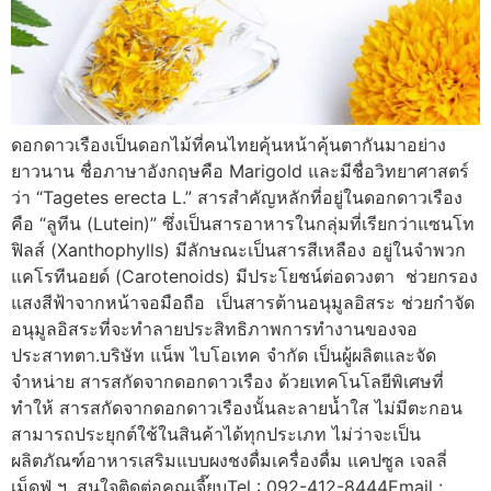
ดอกดาวเรืองเป็นดอกไม้ที่คนไทยคุ้นหน้าคุ้นตากันมาอย่าง
ยาวนาน ชื่อภาษาอังกฤษคือ Marigold และมีชื่อวิทยาศาสตร์
ว่า “Tagetes erecta L.” สารสำคัญหลักที่อยู่ในดอกดาวเรือง
คือ “ลูทีน (Lutein)” ซึ่งเป็นสารอาหารในกลุ่มที่เรียกว่าแซนโท
ฟิลส์ (Xanthophylls) มีลักษณะเป็นสารสีเหลือง อยู่ในจำพวก
แคโรทีนอยด์ (Carotenoids) มีประโยชน์ต่อดวงตา ช่วยกรอง
แสงสีฟ้าจากหน้าจอมือถือ เป็นสารต้านอนุมูลอิสระ ช่วยกำจัด
อนุมูลอิสระที่จะทำลายประสิทธิภาพการทำงานของจอ
ประสาทตา.บริษัท แน็พ ไบโอเทค จำกัด เป็นผู้ผลิตและจัด
จำหน่าย สารสกัดจากดอกดาวเรือง ด้วยเทคโนโลยีพิเศษที่
ทำให้ สารสกัดจากดอกดาวเรืองนั้นละลายน้ำใส ไม่มีตะกอน
สามารถประยุกต์ใช้ในสินค้าได้ทุกประเภท ไม่ว่าจะเป็น
ผลิตภัณฑ์อาหารเสริมแบบผงชงดื่มเครื่องดื่ม แคปซูล เจลลี่
เม็ดฟู่ ฯ .สนใจติดต่อคุณเจี๊ยบTel : 092-412-8444Email :