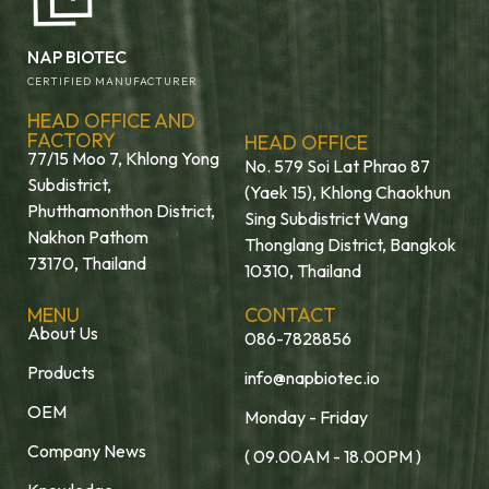
NAP BIOTEC
CERTIFIED MANUFACTURER
HEAD OFFICE AND
FACTORY
HEAD OFFICE
77/15 Moo 7, Khlong Yong
No. 579 Soi Lat Phrao 87
Subdistrict,
(Yaek 15), Khlong Chaokhun
Phutthamonthon District,
Sing Subdistrict Wang
Nakhon Pathom
Thonglang District, Bangkok
73170, Thailand
10310, Thailand
MENU
CONTACT
About Us
086-7828856
Products
info@napbiotec.io
OEM
Monday - Friday
Company News
( 09.00AM - 18.00PM )