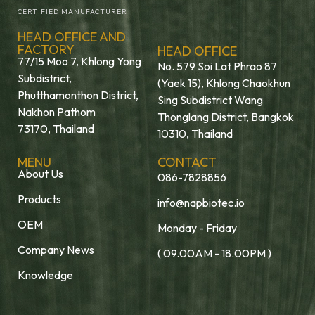
CERTIFIED MANUFACTURER
HEAD OFFICE AND
FACTORY
HEAD OFFICE
77/15 Moo 7, Khlong Yong
No. 579 Soi Lat Phrao 87
Subdistrict,
(Yaek 15), Khlong Chaokhun
Phutthamonthon District,
Sing Subdistrict Wang
Nakhon Pathom
Thonglang District, Bangkok
73170, Thailand
10310, Thailand
MENU
CONTACT
About Us
086-7828856
Products
info@napbiotec.io
OEM
Monday - Friday
Company News
( 09.00AM - 18.00PM )
Knowledge