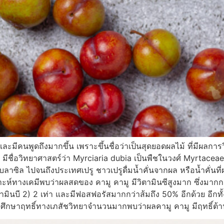
ีคนพูดถึงมากขึ้น เพราะขึ้นชื่อว่าเป็นสุดยอดผลไม้ ที่มีผลการวิจ
ื่อวิทยาศาสตร์ว่า Myrciaria dubia เป็นพืชในวงศ์ Myrtaceae มี
บลาซิล ไปจนถึงประเทศเปรู ชาวเปรูดื่มน้ำคั่นจากผล หรือน้ำคั่นที
งเคมีพบว่าผลสดของ คามู คามู มีวิตามินซีสูงมาก ซึ่งมากกว่า
ตามินบี 2) 2 เท่า และมีฟอสฟอรัสมากกว่าส้มถึง 50% อีกด้วย อีกท
ศึกษาฤทธิ์ทางเภสัชวิทยาจำนวนมากพบว่าผลคามู คามู มีฤทธิ์ต้า