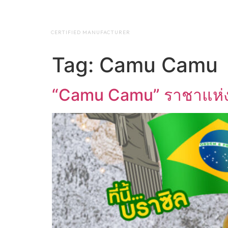
NAP BIOTEC
HOME
ABO
CERTIFIED MANUFACTURER
Tag:
Camu Camu
“Camu Camu” ราชาแห่ง