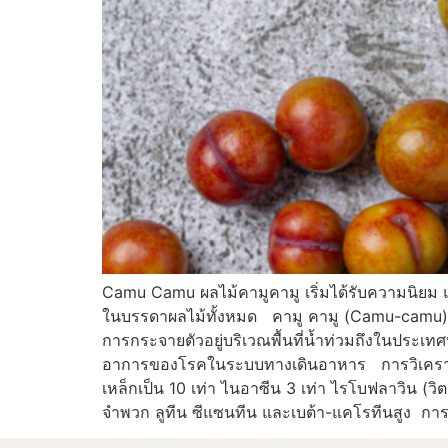
Camu Camu ผลไม้คามูคามู เริ่มได้รับความนิยม และม
ในบรรดาผลไม้ทั้งหมด คามู คามู (Camu-camu) มีช
การกระจายตัวอยู่บริเวณพื้นที่น้ำท่วมถึงในประเทศ
อาการของโรคในระบบทางเดินอาหาร การวิเคราะห์ทา
เหล็กเป็น 10 เท่า ไนอาซีน 3 เท่า ไรโบฟลาวิน (วิ
จำพวก ลูทีน ซีแซนทีน และเบต้า-แคโรทีนสูง การ