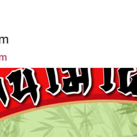
UT US
OEM SERVICE
PRODUCTS
BLOG
rm
rm