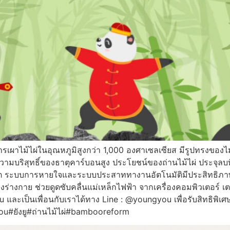
ารเผาไม้ไผ่ในอุณหภูมิสูงกว่า 1,000 องศาเซลเซียส มีรูปทรงของ
วามบริสุทธิ์ของธาตุคาร์บอนสูง ประโยชน์ของถ่านไม้ไผ่ ประจุลบที่
ลหิต ระบบการหายใจและระบบประสาททางานอัตโนมัติมีประสิทธิภาพ
่างกาย ช่วยดูดซับคลื่นแม่เหล็กไฟฟ้า จากเครื่องคอมพิวเตอร์ เต
 You และเป็นเพื่อนกับเราได้ทาง Line : @youngyou เพื่อรับสิทธิพ
u#ยังยู#ถ่านไม้ไผ่#bambooreform