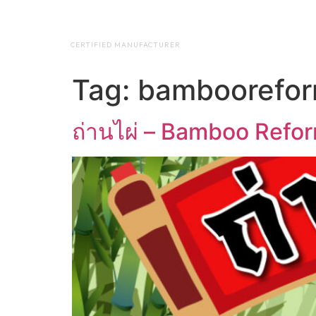
NAP BIOTEC
HOME
ABO
CERTIFIED MANUFACTURER
Tag:
bamboorefo
ถ่านไผ่ – Bamboo Refo