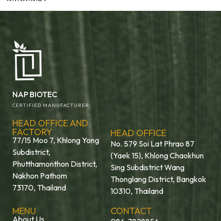
NAP BIOTEC
CERTIFIED MANUFACTURER
HEAD OFFICE AND
FACTORY
HEAD OFFICE
77/15 Moo 7, Khlong Yong
No. 579 Soi Lat Phrao 87
Subdistrict,
(Yaek 15), Khlong Chaokhun
Phutthamonthon District,
Sing Subdistrict Wang
Nakhon Pathom
Thonglang District, Bangkok
73170, Thailand
10310, Thailand
MENU
CONTACT
About Us