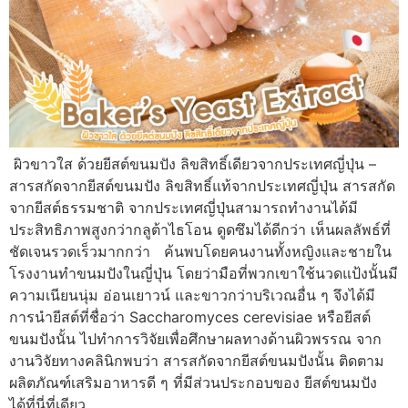
ผิวขาวใส ด้วยยีสต์ขนมปัง ลิขสิทธิ์เดียวจากประเทศญี่ปุ่น –
สารสกัดจากยีสต์ขนมปัง ลิขสิทธิ์แท้จากประเทศญี่ปุ่น สารสกัด
จากยีสต์ธรรมชาติ จากประเทศญี่ปุ่นสามารถทำงานได้มี
ประสิทธิภาพสูงกว่ากลูต้าไธโอน ดูดซึมได้ดีกว่า เห็นผลลัพธ์ที่
ชัดเจนรวดเร็วมากกว่า ค้นพบโดยคนงานทั้งหญิงและชายใน
โรงงานทำขนมปังในญี่ปุ่น โดยว่ามือที่พวกเขาใช้นวดแป้งนั้นมี
ความเนียนนุ่ม อ่อนเยาวน์ และขาวกว่าบริเวณอื่น ๆ จึงได้มี
การนำยีสต์ที่ชื่อว่า Saccharomyces cerevisiae หรือยีสต์
ขนมปังนั้น ไปทำการวิจัยเพื่อศึกษาผลทางด้านผิวพรรณ จาก
งานวิจัยทางคลินิกพบว่า สารสกัดจากยีสต์ขนมปังนั้น ติดตาม
ผลิตภัณฑ์เสริมอาหารดี ๆ ที่มีส่วนประกอบของ ยีสต์ขนมปัง
ได้ที่นี่ที่เดียว