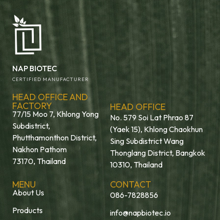
NAP BIOTEC
CERTIFIED MANUFACTURER
HEAD OFFICE AND
FACTORY
HEAD OFFICE
77/15 Moo 7, Khlong Yong
No. 579 Soi Lat Phrao 87
Subdistrict,
(Yaek 15), Khlong Chaokhun
Phutthamonthon District,
Sing Subdistrict Wang
Nakhon Pathom
Thonglang District, Bangkok
73170, Thailand
10310, Thailand
MENU
CONTACT
About Us
086-7828856
Products
info@napbiotec.io