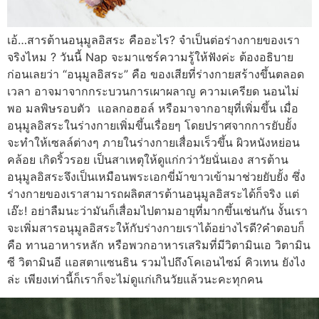
เอ้…สารต้านอนุมูลอิสระ คืออะไร? จำเป็นต่อร่างกายของเรา
จริงไหม ? วันนี้ Nap จะมาแชร์ความรู้ให้ฟังค่ะ ต้องอธิบาย
ก่อนเลยว่า “อนุมูลอิสระ” คือ ของเสียที่ร่างกายสร้างขึ้นตลอด
เวลา อาจมาจากกระบวนการเผาผลาญ ความเครียด นอนไม่
พอ มลพิษรอบตัว แอลกอฮอล์ หรือมาจากอายุที่เพิ่มขึ้น เมื่อ
อนุมูลอิสระในร่างกายเพิ่มขึ้นเรื่อยๆ โดยปราศจากการยับยั้ง
จะทำให้เซลล์ต่างๆ ภายในร่างกายเสื่อมเร็วขึ้น ผิวหนังหย่อน
คล้อย เกิดริ้วรอย เป็นสาเหตุให้ดูแก่กว่าวัยนั่นเอง สารต้าน
อนุมูลอิสระจึงเป็นเหมือนพระเอกขี่ม้าขาวเข้ามาช่วยยับยั้ง ซึ่ง
ร่างกายของเราสามารถผลิตสารต้านอนุมูลอิสระได้ก็จริง แต่
เอ๊ะ! อย่าลืมนะว่ามันก็เสื่อมไปตามอายุที่มากขึ้นเช่นกัน งั้นเรา
จะเพิ่มสารอนุมูลอิสระให้กับร่างกายเราได้อย่างไรดี?คำตอบก็
คือ ทานอาหารหลัก หรือพวกอาหารเสริมที่มีวิตามินเอ วิตามิน
ซี วิตามินอี แอสตาแซนธิน รวมไปถึงโคเอนไซม์ คิวเทน ยังไง
ล่ะ เพียงเท่านี้ก็เราก็จะไม่ดูแก่เกินวัยแล้วนะคะทุกคน