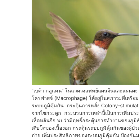
“เบต้า กลูแคน” ในแวดวงแพทย์แผนจีนและแผนตะวันออ
โครฟาสจ์ (Macrophage) ให้อยู่ในสภาวะที่เตรียมพร
ระบบภูมิคุ้มกัน กระตุ้นการหลั่ง Colony-stimula
จากไขกระดูก กระบวนการเหล่านี้เป็นการเพิ่มประส
เห็ดหลินจือ พบว่ามีฤทธิ์กระตุ้นการทำงานของภูมิ
เติบโตของเนื้องอก กระตุ้นระบบภูมิคุ้มกันของผู้ป
ถ่าย เพิ่มประสิทธิภาพของระบบภูมิคุ้มกัน ป้องกัน