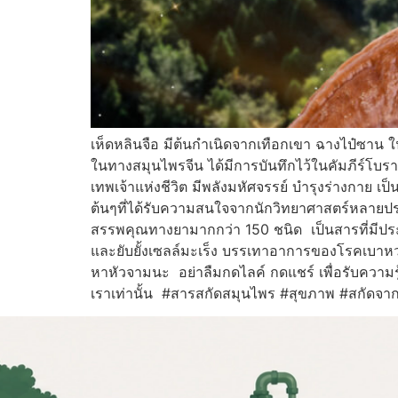
เห็ดหลินจือ มีต้นกำเนิดจากเทือกเขา ฉางไป๋ซาน 
ในทางสมุนไพรจีน ได้มีการบันทึกไว้ในคัมภีร์โบราณ ช
เทพเจ้าแห่งชีวิต มีพลังมหัศจรรย์ บำรุงร่างกาย เ
ต้นๆที่ได้รับความสนใจจากนักวิทยาศาสตร์หลายปร
สรรพคุณทางยามากกว่า 150 ชนิด เป็นสารที่มีประ
และยับยั้งเซลล์มะเร็ง บรรเทาอาการของโรคเบาหวาน
หาหัวจามนะ อย่าลืมกดไลค์ กดแชร์ เพื่อรับความรู้
เราเท่านั้น #สารสกัดสมุนไพร #สุขภาพ #สกัดจา