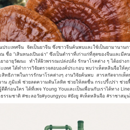
ในประเทศจีน จัดเป็นยาจีน ซึ่งชาวจีนค้นพบและใช้เป็นยามานานกว่
ื่อ “เสินหนงเปินเฉ่า” ซึงเป็นตำราที่เก่าแก่ที่สุดของจีนและมีคนนั
ป็นยาอายุวัฒนะ ทำให้ผิวพรรณเปล่งปลั่ง รักษาโรคต่าง ๆ ได้อย่างก
ะเทศ ได้ทำการวิจัยตรวจสอบองค์ประกอบ พบว่าเห็ดหลินจือให้คุ
สิทธิภาพในการรักษาโรคต่างๆ งานวิจัยค้นพบ สารสกัดจากเห็ดหลิ
 ภูมิแพ้ ช่วยลดความดันโลหิต ช่วยให้สดชื่น กระปรี้เปร่า ช่วย
ดีดีก่อนใคร ได้ที่เพจ Young Youและเป็นเพื่อนกับเราได้ทาง Lin
กธรรมชาติ #ชะลอวัย#youngyou #ยังยู #เห็ดหลินจือ #ราชาสมุน