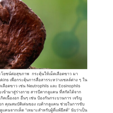
ระโยชน์ต่อสุขภาพ กระตุ้นให้เม็ดเลือดขาว มา
kins เพื่อกระตุ้นการสื่อสารระหว่างเซลล์ต่าง ๆ ใน
็ดเลือดขาว เช่น Neutrophils และ Eosinophils
ข้ามาสู่ร่างกาย สารบีตากลูแคน ที่สกัดได้จาก
กิดเนื้องอก อื่นๆ เช่น ป้องกันกระบวนการ เจริญ
องอก คุณสมบัติเด่นของ เบต้ากลูแคน ช่วยในการขับ
คนจากเห็ด “เหมาะสำหรับผู้ที่แพ้ยีสต์” นับว่าเป็น