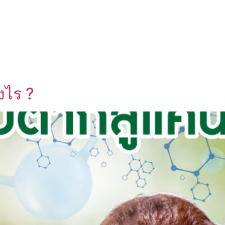
UT US
OEM SERVICE
PRODUCTS
BLOG
งไร ?