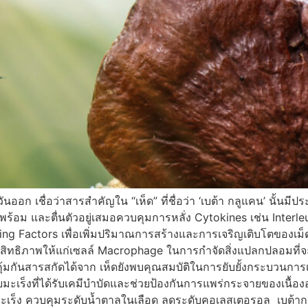
ก เชื่อว่าสารสำคัญใน “เห็ด” ที่ชื่อว่า ‘เบต้า กลูแคน’ นั้นมีป
้อม และตื่นตัวอยู่เสมอควบคุมการหลั่ง Cytokines เช่น Interleu
ting Factors เพื่อเพิ่มปริมาณการสร้างและการเจริญเติบโตของเม
ิทธิภาพให้แก่เซลล์ Macrophage ในการกำจัดสิ่งแปลกปลอมที่จะเ
คุ้มกันสารสกัดได้จาก เห็ดยังพบคุณสมบัติในการยับยั้งกระบวนการเ
่วยมะเร็งที่ได้รับเคมีบำบัดและช่วยป้องกันการแพร่กระจายของเนื้
มะเร็ง ควบคุมระดับน้ำตาลในเลือด ลดระดับคอเลสเตอรอล เบต้ากลูแ