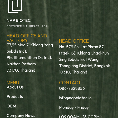
NAP BIOTEC
CERTIFIED MANUFACTURER
HEAD OFFICE AND
FACTORY
HEAD OFFICE
77/15 Moo 7, Khlong Yong
No. 579 Soi Lat Phrao 87
Subdistrict,
(Yaek 15), Khlong Chaokhun
Phutthamonthon District,
Sing Subdistrict Wang
Nakhon Pathom
Thonglang District, Bangkok
73170, Thailand
10310, Thailand
MENU
CONTACT
About Us
086-7828856
Products
info@napbiotec.io
OEM
Monday - Friday
Company News
( 09.00AM - 18.00PM )