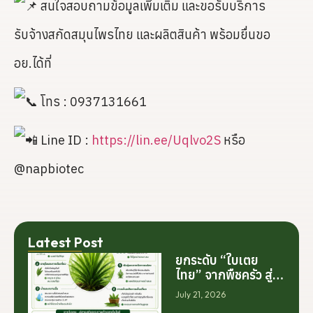
สนใจสอบถามข้อมูลเพิ่มเติม และขอรับบริการ
รับจ้างสกัดสมุนไพรไทย และผลิตสินค้า พร้อมยื่นขอ
อย.ได้ที่
โทร : 0937131661
Line ID :
https://lin.ee/Uqlvo2S
หรือ
@napbiotec
Latest Post
ยกระดับ “ใบเตย
ไทย” จากพืชครัว สู่
สารสกัดมูลค่าสูง
July 21, 2026
ระดับโลก