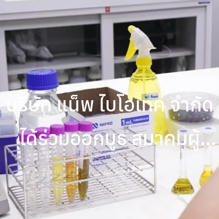
บริษัท แน็พ ไบโอเทค จำกัด
ได้ร่วมออกบูธ สมาคมผู้
ประกอบการร้านยารวมใจ
ไทย