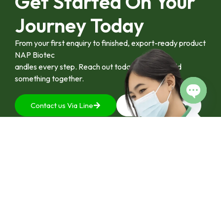
Get Started On Your
ระดับอุตสาหกรรมพืช
สมุนไพรไทยในระยะ
Journey Today
ยาว”
From your first enquiry to finished, export-ready product
NAP Biotec
andles every step. Reach out today and let’s build
something together.
Contact us Via Line
092-4128444
Open c