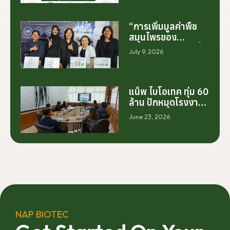
“การเพิ่มมูลค่าพืช
สมุนไพรของ
ประเทศไทย ไม่ได้เริ่ม
July 9, 2026
ต้นจากการสร้าง
โรงงานเพียงอย่าง
เดียว แต่เริ่มต้นจาก
การสร้างระบบความ
แน็พ ไบโอเทค ทุ่ม 60
ร่วมมือระหว่างนัก
ล้าน ปักหมุดโรงงาน
วิจัย มหาวิทยาลัย
นครศรีฯ จับมือ
June 23, 2026
ภาคอุตสาหกรรม
มทร.ศรีวิชัย ยกระดับ
และเกษตรกร เพื่อให้
กระท่อมต้นน้ำ รับซื้อ
ผลงานวิจัยสามารถ
วันละ 17.5 ตัน
ต่อยอดไปสู่การใช้
ประโยชน์เชิง
อุตสาหกรรมได้อย่าง
เป็นรูปธรรม เราเชื่อ
ว่าความร่วมมือ
ลักษณะนี้คือรากฐาน
NAP BIOTEC
สำคัญของการยก