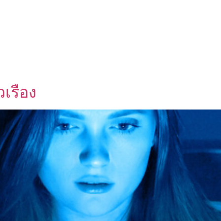
UT US
OEM SERVICE
PRODUCTS
BLOG
เรือง