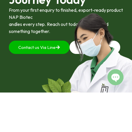
From your first enquiry to finished, export-ready product
NAP Biotec
andles every step. Reach out today and let’s build
something together.
Contact us Via Line
092-4128444
Open c