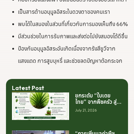
เป็นสารต้านอนุมูลอิสระในดวงตาของคนเรา
พบได้ในสมองในส่วนที่เกี่ยวกับการมองเห็นถึง 66%
มีส่วนช่วยในการรับภาพและส่งต่อไปยังสมองได้ดีขึ้น
ป้องกันอนุมูลอิสระอันเกิดเนื่องจากรังสียูวีจาก
แสงแดด การสูบบุหรี่ และช่วยลดปัญหาต้อกระจก
Latest Post
ยกระดับ “ใบเตย
ไทย” จากพืชครัว สู่
สารสกัดมูลค่าสูง
July 21, 2026
ระดับโลก
“การเพิ่มมูลค่าพืช