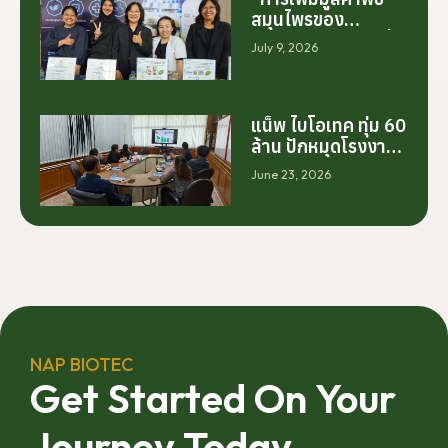
สมุนไพรของ
ประเทศไทย ไม่ได้เริ่ม
July 9, 2026
ต้นจากการสร้าง
โรงงานเพียงอย่าง
เดียว แต่เริ่มต้นจาก
การสร้างระบบความ
แน็พ ไบโอเทค ทุ่ม 60
ร่วมมือระหว่างนัก
ล้าน ปักหมุดโรงงาน
วิจัย มหาวิทยาลัย
นครศรีฯ จับมือ
June 23, 2026
ภาคอุตสาหกรรม
มทร.ศรีวิชัย ยกระดับ
และเกษตรกร เพื่อให้
กระท่อมต้นน้ำ รับซื้อ
ผลงานวิจัยสามารถ
วันละ 17.5 ตัน
ต่อยอดไปสู่การใช้
ประโยชน์เชิง
อุตสาหกรรมได้อย่าง
เป็นรูปธรรม เราเชื่อ
ว่าความร่วมมือ
ลักษณะนี้คือรากฐาน
NAP BIOTEC
สำคัญของการยก
Get Started On Your
ระดับอุตสาหกรรมพืช
สมุนไพรไทยในระยะ
Journey Today
ยาว”