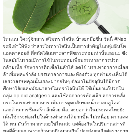
ไหนนน ใครรู้จักสาร #ไมทราไจนีน บ้างยกมือขึ้น วันนี้ #Nap
จะมีเล่าให้ฟัง ว่าสารไมทราไจนีนเป็นสารสำคัญในกลุ่มอินโด
แอลคาลอยด์ ที่สกัดได้เฉพาะจากพืชกระท่อมเท่านั้นเลยนะ ซึ่ง
ในสมัยโบราณมีการใช้ใบกระท่อมเพื่อบรรเทาอาการปวด
กล้ามเนื้อ รักษาการติดเชื้อในลำไส้ ลดไข้ บรรเทาอาการเมื่อย
ล้าเพิ่มพละกำลัง บรรเทาอาการและท้องร่วง ทุกท่านจะเห็นได้
เลยว่าสรรพคุณนั้นเยอะมากจริงๆ ต่อมาในปัจจุบันได้มีการ
ศึกษาวิจัยและพัฒนาสารไมทราไจนีนให้ ใช้เป็นยาแก้ปวดใน
กลุ่ม opioid analgesic และใช้ลดอาการท้องเสีย ลดการหลั่ง
กรดในกระเพาะอาหาร เพิ่มการดูดกลับของน้ำตาลกลูโคส
และต้านการซึมเศร้า อีกด้วย คือ..จะบอกว่าในประเทศไทยยัง
เน้นใช้กระท่อมไปในด้านทำงานได้มากขึ้น ไม่เหนื่อย ตากแดด
ได้ ทน มันว้าวมากๆเลยใช่ไหมล่ะ แต่ต้องกินในปริมาณสารที่
พอดีด้วยนะ เพราะถ้าหากกินมากเกินไปจะส่งผลเสียต่อร่างกาย