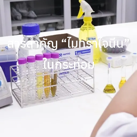
สารสำคัญ “ไมทราไจนีน”
ในกระท่อม