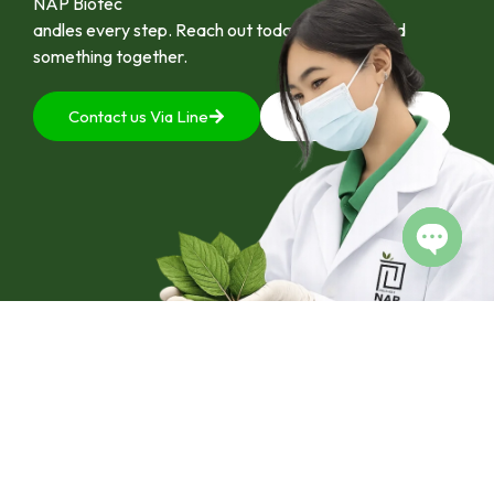
NAP Biotec
andles every step. Reach out today and let’s build
something together.
Contact us Via Line
092-4128444
Open c