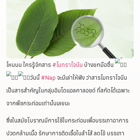
ไหนนน ใครรู้จักสาร
#ไมทราไจนีน
บ้างยกมือขึ้น
วันนี้
#Nap
จะมีเล่าให้ฟัง ว่าสารไมทราไจนีน
เป็นสารสำคัญในกลุ่มอินโดแอลคาลอยด์ ที่สกัดได้เฉพาะ
จากพืชกระท่อมเท่านั้นเลยนะ
ซึ่งในสมัยโบราณมีการใช้ใบกระท่อมเพื่อบรรเทาอาการ
ปวดกล้ามเนื้อ รักษาการติดเชื้อในลำไส้ ลดไข้ บรรเทา