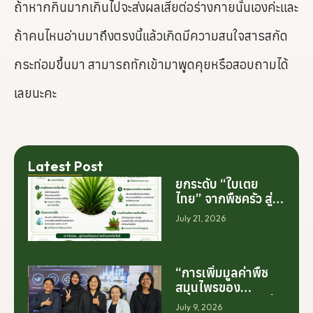
ถ้าหากกินมากเกินไปจะส่งผลเสียต่อร่างกายนั่นเองค่ะและ
ถ้าคนไหนอ่านมาถึงตรงนี้แล้วเกิดมีความสนใจสารสกัด
กระท่อมขึ้นมา สามารถทักเข้ามาพูดคุยหรือสอบถามได้
เลยนะคะ
Latest Post
ยกระดับ “ใบเตย
ไทย” จากพืชครัว สู่
สารสกัดมูลค่าสูง
July 21, 2026
ระดับโลก
“การเพิ่มมูลค่าพืช
สมุนไพรของ
ประเทศไทย ไม่ได้เริ่ม
July 9, 2026