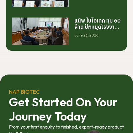
ต้นจากการสร้าง
โรงงานเพียงอย่าง
เดียว แต่เริ่มต้นจาก
การสร้างระบบความ
แน็พ ไบโอเทค ทุ่ม 60
ร่วมมือระหว่างนัก
ล้าน ปักหมุดโรงงาน
วิจัย มหาวิทยาลัย
นครศรีฯ จับมือ
June 23, 2026
ภาคอุตสาหกรรม
มทร.ศรีวิชัย ยกระดับ
และเกษตรกร เพื่อให้
กระท่อมต้นน้ำ รับซื้อ
ผลงานวิจัยสามารถ
วันละ 17.5 ตัน
ต่อยอดไปสู่การใช้
ประโยชน์เชิง
อุตสาหกรรมได้อย่าง
เป็นรูปธรรม เราเชื่อ
ว่าความร่วมมือ
ลักษณะนี้คือรากฐาน
NAP BIOTEC
สำคัญของการยก
Get Started On Your
ระดับอุตสาหกรรมพืช
สมุนไพรไทยในระยะ
Journey Today
ยาว”
From your first enquiry to finished, export-ready product