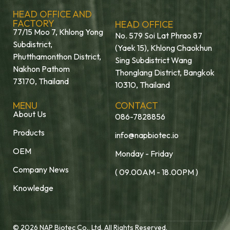
HEAD OFFICE AND
FACTORY
HEAD OFFICE
77/15 Moo 7, Khlong Yong
No. 579 Soi Lat Phrao 87
Subdistrict,
(Yaek 15), Khlong Chaokhun
Phutthamonthon District,
Sing Subdistrict Wang
Nakhon Pathom
Thonglang District, Bangkok
73170, Thailand
10310, Thailand
MENU
CONTACT
About Us
086-7828856
Products
info@napbiotec.io
OEM
Monday - Friday
Company News
( 09.00AM - 18.00PM )
Knowledge
© 2026 NAP Biotec Co., Ltd. All Rights Reserved.