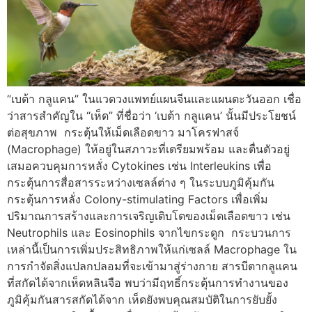
“เบต้า กลูแคน” ในแวดวงแพทย์แผนจีนและแผนตะวันออก เชื่อ
ว่าสารสำคัญใน “เห็ด” ที่ชื่อว่า ‘เบต้า กลูแคน’ นั้นมีประโยชน์
ต่อสุขภาพ กระตุ้นให้เม็ดเลือดขาว มาโครฟาสจ์
(Macrophage) ให้อยู่ในสภาวะที่เตรียมพร้อม และตื่นตัวอยู่
เสมอควบคุมการหลั่ง Cytokines เช่น Interleukins เพื่อ
กระตุ้นการสื่อสารระหว่างเซลล์ต่าง ๆ ในระบบภูมิคุ้มกัน
กระตุ้นการหลั่ง Colony-stimulating Factors เพื่อเพิ่ม
ปริมาณการสร้างและการเจริญเติบโตของเม็ดเลือดขาว เช่น
Neutrophils และ Eosinophils จากไขกระดูก กระบวนการ
เหล่านี้เป็นการเพิ่มประสิทธิภาพให้แก่เซลล์ Macrophage ใน
การกำจัดสิ่งแปลกปลอมที่จะเข้ามาสู่ร่างกาย สารบีตากลูแคน
ที่สกัดได้จากเห็ดหลินจือ พบว่ามีฤทธิ์กระตุ้นการทำงานของ
ภูมิคุ้มกันสารสกัดได้จาก เห็ดยังพบคุณสมบัติในการยับยั้ง