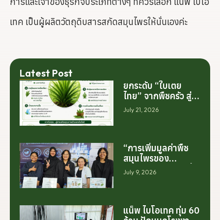
การและเจ้าของธุรกิจประเภทต่างๆ ที่ควรเลือก แน็พ ไบโอ
เทค เป็นผู้ผลิตวัตถุดิบสารสกัดสมุนไพรให้นั่นเองค่ะ
Latest Post
ยกระดับ “ใบเตย
ไทย” จากพืชครัว สู่
สารสกัดมูลค่าสูง
July 21, 2026
ระดับโลก
“การเพิ่มมูลค่าพืช
สมุนไพรของ
ประเทศไทย ไม่ได้เริ่ม
July 9, 2026
ต้นจากการสร้าง
โรงงานเพียงอย่าง
เดียว แต่เริ่มต้นจาก
การสร้างระบบความ
แน็พ ไบโอเทค ทุ่ม 60