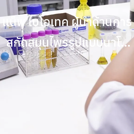
แน็พ ไบโอเทค ผู้นำด้านการ
สกัดสมุนไพรรูปแบบนาโน
เทคโนโลยี