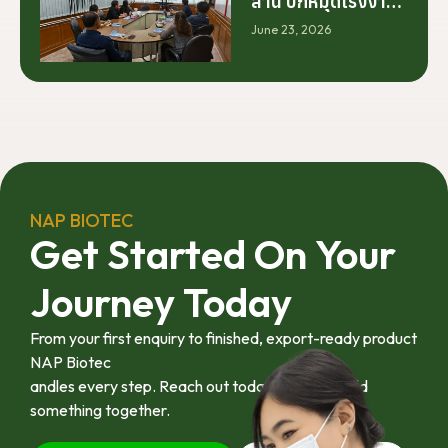
ร่วมมือระหว่างนัก
ล้าน ปักหมุดโรงงาน
วิจัย มหาวิทยาลัย
นครศรีฯ จับมือ
June 23, 2026
ภาคอุตสาหกรรม
มทร.ศรีวิชัย ยกระดับ
และเกษตรกร เพื่อให้
กระท่อมต้นน้ำ รับซื้อ
ผลงานวิจัยสามารถ
วันละ 17.5 ตัน
ต่อยอดไปสู่การใช้
ประโยชน์เชิง
อุตสาหกรรมได้อย่าง
เป็นรูปธรรม เราเชื่อ
ว่าความร่วมมือ
ลักษณะนี้คือรากฐาน
NAP BIOTEC
สำคัญของการยก
Get Started On Your
ระดับอุตสาหกรรมพืช
สมุนไพรไทยในระยะ
Journey Today
ยาว”
From your first enquiry to finished, export-ready product
NAP Biotec
andles every step. Reach out today and let’s build
something together.