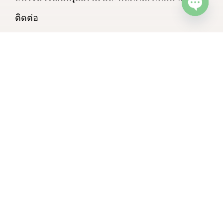
ติดต่อ
Open c
คุณเจี๊ยบ (Sales OEM)
Tel : 092-412-8444
Email : pariyakorn.wam@napbiotec.io
Latest Post
ยกระดับ “ใบเตย
ไทย” จากพืชครัว สู่
สารสกัดมูลค่าสูง
July 21, 2026
ระดับโลก