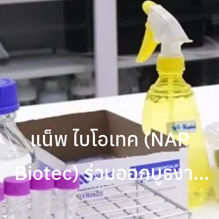
แน็พ ไบโอเทค (NAP
Biotec) ร่วมออกบูธงาน
มหกรรมสมุนไพรแห่งชาติ