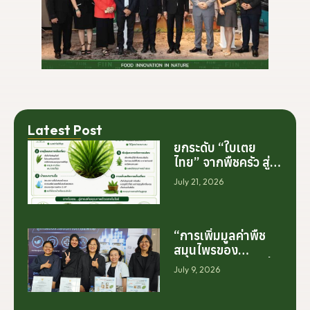
Latest Post
ยกระดับ “ใบเตย
ไทย” จากพืชครัว สู่
สารสกัดมูลค่าสูง
July 21, 2026
ระดับโลก
“การเพิ่มมูลค่าพืช
สมุนไพรของ
ประเทศไทย ไม่ได้เริ่ม
July 9, 2026
ต้นจากการสร้าง
โรงงานเพียงอย่าง
เดียว แต่เริ่มต้นจาก