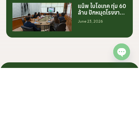
การสร้างระบบความ
แน็พ ไบโอเทค ทุ่ม 60
ร่วมมือระหว่างนัก
ล้าน ปักหมุดโรงงาน
วิจัย มหาวิทยาลัย
นครศรีฯ จับมือ
June 23, 2026
ภาคอุตสาหกรรม
มทร.ศรีวิชัย ยกระดับ
และเกษตรกร เพื่อให้
กระท่อมต้นน้ำ รับซื้อ
ผลงานวิจัยสามารถ
วันละ 17.5 ตัน
ต่อยอดไปสู่การใช้
ประโยชน์เชิง
อุตสาหกรรมได้อย่าง
Open c
เป็นรูปธรรม เราเชื่อ
ว่าความร่วมมือ
ลักษณะนี้คือรากฐาน
NAP BIOTEC
สำคัญของการยก
Get Started On Your
ระดับอุตสาหกรรมพืช
สมุนไพรไทยในระยะ
Journey Today
ยาว”
From your first enquiry to finished, export-ready product
NAP Biotec
andles every step. Reach out today and let’s build