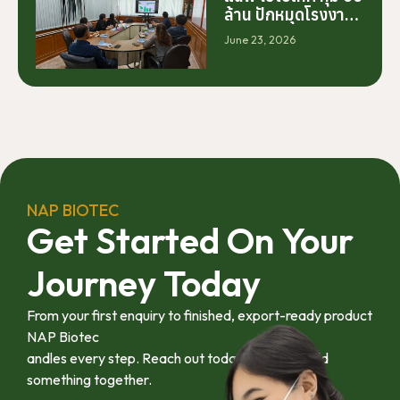
ร่วมมือระหว่างนัก
ล้าน ปักหมุดโรงงาน
วิจัย มหาวิทยาลัย
นครศรีฯ จับมือ
June 23, 2026
ภาคอุตสาหกรรม
มทร.ศรีวิชัย ยกระดับ
และเกษตรกร เพื่อให้
กระท่อมต้นน้ำ รับซื้อ
ผลงานวิจัยสามารถ
วันละ 17.5 ตัน
ต่อยอดไปสู่การใช้
ประโยชน์เชิง
อุตสาหกรรมได้อย่าง
เป็นรูปธรรม เราเชื่อ
ว่าความร่วมมือ
ลักษณะนี้คือรากฐาน
NAP BIOTEC
สำคัญของการยก
Get Started On Your
ระดับอุตสาหกรรมพืช
สมุนไพรไทยในระยะ
Journey Today
ยาว”
From your first enquiry to finished, export-ready product
NAP Biotec
andles every step. Reach out today and let’s build
something together.