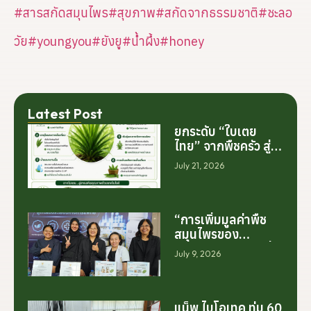
#สารสกัดสมุนไพร
#สุขภาพ
#สกัดจากธรรมชาติ
#ชะลอ
วัย
#youngyou
#ยังยู
#น้ำผึ้ง
#honey
Latest Post
ยกระดับ “ใบเตย
ไทย” จากพืชครัว สู่
สารสกัดมูลค่าสูง
July 21, 2026
ระดับโลก
“การเพิ่มมูลค่าพืช
สมุนไพรของ
ประเทศไทย ไม่ได้เริ่ม
July 9, 2026
ต้นจากการสร้าง
โรงงานเพียงอย่าง
เดียว แต่เริ่มต้นจาก
การสร้างระบบความ
แน็พ ไบโอเทค ทุ่ม 60