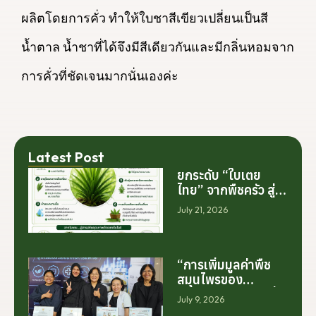
ผลิตโดยการคั่ว ทำให้ใบชาสีเขียวเปลี่ยนเป็นสี
น้ำตาล น้ำชาที่ได้จึงมีสีเดียวกันและมีกลิ่นหอมจาก
การคั่วที่ชัดเจนมากนั่นเองค่ะ
Latest Post
ยกระดับ “ใบเตย
ไทย” จากพืชครัว สู่
สารสกัดมูลค่าสูง
July 21, 2026
ระดับโลก
“การเพิ่มมูลค่าพืช
สมุนไพรของ
ประเทศไทย ไม่ได้เริ่ม
July 9, 2026
ต้นจากการสร้าง