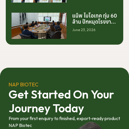
โรงงานเพียงอย่าง
เดียว แต่เริ่มต้นจาก
การสร้างระบบความ
แน็พ ไบโอเทค ทุ่ม 60
ร่วมมือระหว่างนัก
ล้าน ปักหมุดโรงงาน
วิจัย มหาวิทยาลัย
นครศรีฯ จับมือ
June 23, 2026
ภาคอุตสาหกรรม
มทร.ศรีวิชัย ยกระดับ
และเกษตรกร เพื่อให้
กระท่อมต้นน้ำ รับซื้อ
ผลงานวิจัยสามารถ
วันละ 17.5 ตัน
ต่อยอดไปสู่การใช้
ประโยชน์เชิง
อุตสาหกรรมได้อย่าง
เป็นรูปธรรม เราเชื่อ
ว่าความร่วมมือ
ลักษณะนี้คือรากฐาน
NAP BIOTEC
สำคัญของการยก
Get Started On Your
ระดับอุตสาหกรรมพืช
สมุนไพรไทยในระยะ
Journey Today
ยาว”
From your first enquiry to finished, export-ready product
NAP Biotec