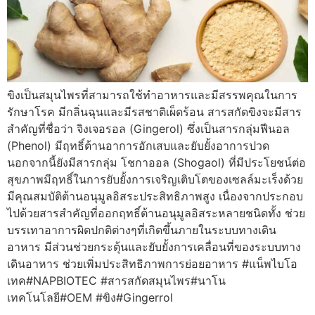
ขิงเป็นสมุนไพรที่สามารถใช้ทำอาหารและมีสรรพคุณในการ
รักษาโรค มีกลิ่นฉุนและมีรสชาติเผ็ดร้อน สารสกัดขิงจะมีสาร
สำคัญที่ชื่อว่า จิงเจอรอล (Gingerol) ซึ่งเป็นสารกลุ่มฟีนอล
(Phenol) มีฤทธิ์ต้านอาการอักเสบและยับยั้งอาการปวด
นอกจากนี้ยังมีสารกลุ่ม โชกาออล (Shogaol) ที่มีประโยชน์ต่อ
สุขภาพมีฤทธิ์ในการยับยั้งการเจริญเติบโตของเซลล์มะเร็งด้วย
มีคุณสมบัติต้านอนุมูลอิสระประสิทธิภาพสูง เนื่องจากประกอบ
ไปด้วยสารสำคัญที่ออกฤทธิ์ต้านอนุมูลอิสระหลายชนิดทั้ง ช่วย
บรรเทาอาการผิดปกติต่างๆที่เกิดขึ้นภายในระบบทางเดิน
อาหาร มีส่วนช่วยกระตุ้นและยับยั้งการเคลื่อนที่ของระบบทาง
เดินอาหาร ช่วยเพิ่มประสิทธิภาพการย่อยอาหาร #แน็พไบโอ
เทค#NAPBIOTEC #สารสกัดสมุนไพร#นาโน
เทคโนโลยี#OEM #ขิง#Gingerrol