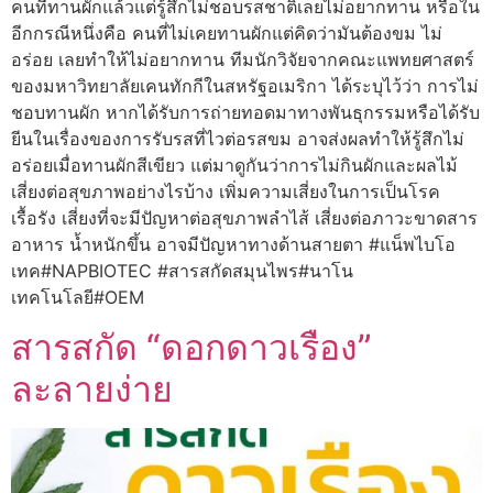
คนที่ทานผักแล้วแต่รู้สึกไม่ชอบรสชาติเลยไม่อยากทาน หรือใน
อีกกรณีหนึ่งคือ คนที่ไม่เคยทานผักแต่คิดว่ามันต้องขม ไม่
อร่อย เลยทำให้ไม่อยากทาน ทีมนักวิจัยจากคณะแพทยศาสตร์
ของมหาวิทยาลัยเคนทักกีในสหรัฐอเมริกา ได้ระบุไว้ว่า การไม่
ชอบทานผัก หากได้รับการถ่ายทอดมาทางพันธุกรรมหรือได้รับ
ยีนในเรื่องของการรับรสที่ไวต่อรสขม อาจส่งผลทำให้รู้สึกไม่
อร่อยเมื่อทานผักสีเขียว แต่มาดูกันว่าการไม่กินผักและผลไม้
เสี่ยงต่อสุขภาพอย่างไรบ้าง เพิ่มความเสี่ยงในการเป็นโรค
เรื้อรัง เสี่ยงที่จะมีปัญหาต่อสุขภาพลำไส้ เสี่ยงต่อภาวะขาดสาร
อาหาร น้ำหนักขึ้น อาจมีปัญหาทางด้านสายตา #แน็พไบโอ
เทค#NAPBIOTEC #สารสกัดสมุนไพร#นาโน
เทคโนโลยี#OEM
สารสกัด “ดอกดาวเรือง”
ละลายง่าย