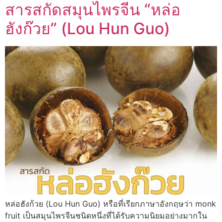
สารสกัดสมุนไพรจีน “หล่อ
ฮังก๊วย” (Lou Hun Guo)
หล่อฮังก้วย (Lou Hun Guo) หรือที่เรียกภาษาอังกฤษว่า monk
fruit เป็นสมุนไพรจีนชนิดหนึ่งที่ได้รับความนิยมอย่างมากใน