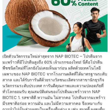
เปิดตัวนวัตกรรมใหม่ล่าสุดจาก NAP BIOTEC – โปรตีนจาก
มะพร้าวที่มีโปรตีนสูงถึง 60% เจ้าแรกของไทย! นี่คือโปรตีน
พืชชนิดใหม่ที่โลกยังไม่เคยเห็นมาก่อน ผลิตด้วยเทคโนโลยี
เฉพาะของ NAP BIOTEC จากโรงงานผลิตที่ได้มาตรฐานระดับ
สากล และได้รับการันตีด้วยรางวัลชนะเลิศจากสาขานักธุรกิจ
นวัตกรรมระดับประเทศ การันตีคุณภาพและความปลอดภัยที่
ทั่วโลกยอมรับ คุณสมบัติเด่นของโปรตีนมะพร้าวจาก NAP
BIOTEC 1. รสชาติดี หวานมัน ไม่สากคอ โปรตีนจากมะพร้าว
มีรสชาติอร่อย หวานมัน และไม่มีความสากคอ จึงเหมาะกับ
การนำไปเป็นส่วนผสมในเครื่องดื่มต่าง ๆ เช่น สมูทตี้ ผงชงดื่ม