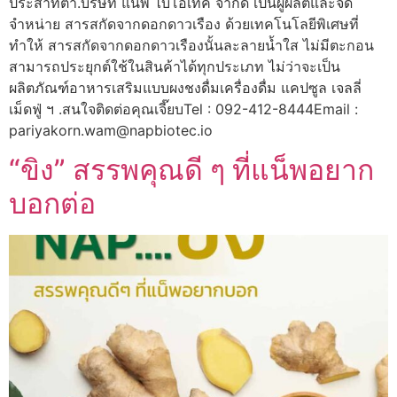
ประสาทตา.บริษัท แน็พ ไบโอเทค จำกัด เป็นผู้ผลิตและจัด
จำหน่าย สารสกัดจากดอกดาวเรือง ด้วยเทคโนโลยีพิเศษที่
ทำให้ สารสกัดจากดอกดาวเรืองนั้นละลายน้ำใส ไม่มีตะกอน
สามารถประยุกต์ใช้ในสินค้าได้ทุกประเภท ไม่ว่าจะเป็น
ผลิตภัณฑ์อาหารเสริมแบบผงชงดื่มเครื่องดื่ม แคปซูล เจลลี่
เม็ดฟู่ ฯ .สนใจติดต่อคุณเจี๊ยบTel : 092-412-8444Email :
pariyakorn.wam@napbiotec.io
“ขิง” สรรพคุณดี ๆ ที่แน็พอยาก
บอกต่อ