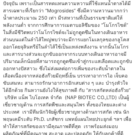
ปัจจุบัน เพราะเป็นสารทดแทนความหวานที่ใช้แทนน้ำตาลได้มี
สารเฉพาะที่เรียกว่า “Mogrosides” ซึ่งมีความหวานมากกว่า
น้ำตาลประมาณ 250 เท่า มีรสหวานที่เป็นธรรมชาติแต่ให้
พลังงานต่ำ จากการศึกษาการเมตาบอลิซึมของ “โมโกรไซด์”
ในสิ่งมีชีวิตพบว่าโมโกรไซด์จะไม่ถูกดูดซึมในทางเดินอาหาร
ส่วนบนแต่ในลำไส้ใหญ่พบว่าจะมีการแยกโมเลกุลของกลูโคส
ออกโดยจุลินทรีย์ในลำไส้ใช้เป็นแหล่งพลังงาน จากนั้นโมโกร
และสารบางส่วนจะถูกขับออกจากระบบทางเดินอาหารอาจมี
ปริมาณเล็กน้อยที่สามารถถูกดูดซึมเข้าสู่กระแสเลือดและถูกขับ
ออกทางปัสสาวะ ซึ่งไม่ส่งผลต่อการเพิ่มของระดับน้ำตาลใน
เลือดเนื่องจากหล่อฮังก๊วยมีฤทธิ์เย็น บรรเทาอาการไอ เจ็บคอ
ขับเสมหะ สามารถรักษาอาการอักเสบต่าง ๆ และ บำรุงหัวใจ
ได้อีกด้วย กินหวานยังไงให้สุขภาพดี กับ “สารสกัดหล่อฮังก๊วย”
️บริษัท แน็พ ไบโอเทค จำกัด (NAP BIOTEC CO.,LTD) เป็นผู้
เชี่ยวชาญด้าน การสกัดพืชและสมุนไพร ทั้งของไทยและต่าง
ประเทศ เรามีทีมนักวิจัยผู้เชี่ยวชาญทางด้านการสกัด เช่น นัก
พฤษเคมีระดับ Ph.D. เภสัชกร แพทย์แผนไทยประยุกต์ ฯลฯ เพื่อ
ทำให้สารสกัดของเรามีคุณภาพดีที่สุด เราพร้อมส่งมอบ
ผลิตภัณฑ์ที่มีคุณภาพ สะอาด และปลอดภัย ให้กับลูกค้าที่ดี