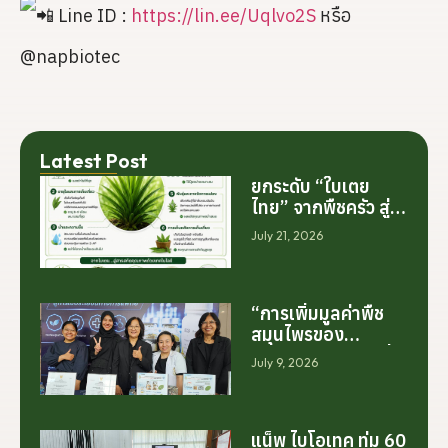
Line ID :
https://lin.ee/Uqlvo2S
หรือ
@napbiotec
Latest Post
ยกระดับ “ใบเตย
ไทย” จากพืชครัว สู่
สารสกัดมูลค่าสูง
July 21, 2026
ระดับโลก
“การเพิ่มมูลค่าพืช
สมุนไพรของ
ประเทศไทย ไม่ได้เริ่ม
July 9, 2026
ต้นจากการสร้าง
โรงงานเพียงอย่าง
เดียว แต่เริ่มต้นจาก
การสร้างระบบความ
แน็พ ไบโอเทค ทุ่ม 60