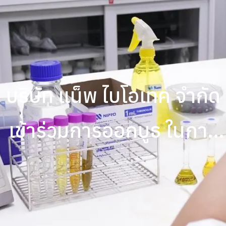
บริษัท แน็พ ไบโอเทค จำกัด
เข้าร่วมการออกบูธ ในการ
ประชุมวิชาการพืช กัญชา
กัญชง และ กระท่อม ระดับ