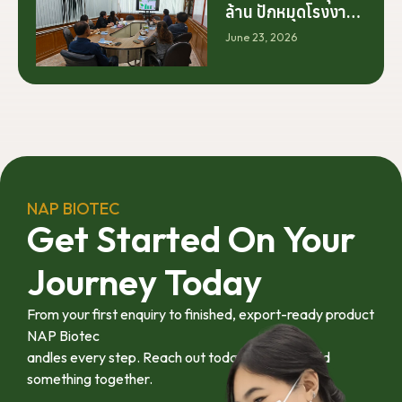
ร่วมมือระหว่างนัก
ล้าน ปักหมุดโรงงาน
วิจัย มหาวิทยาลัย
นครศรีฯ จับมือ
June 23, 2026
ภาคอุตสาหกรรม
มทร.ศรีวิชัย ยกระดับ
และเกษตรกร เพื่อให้
กระท่อมต้นน้ำ รับซื้อ
ผลงานวิจัยสามารถ
วันละ 17.5 ตัน
ต่อยอดไปสู่การใช้
ประโยชน์เชิง
อุตสาหกรรมได้อย่าง
เป็นรูปธรรม เราเชื่อ
ว่าความร่วมมือ
ลักษณะนี้คือรากฐาน
NAP BIOTEC
สำคัญของการยก
Get Started On Your
ระดับอุตสาหกรรมพืช
สมุนไพรไทยในระยะ
Journey Today
ยาว”
From your first enquiry to finished, export-ready product
NAP Biotec
andles every step. Reach out today and let’s build
something together.