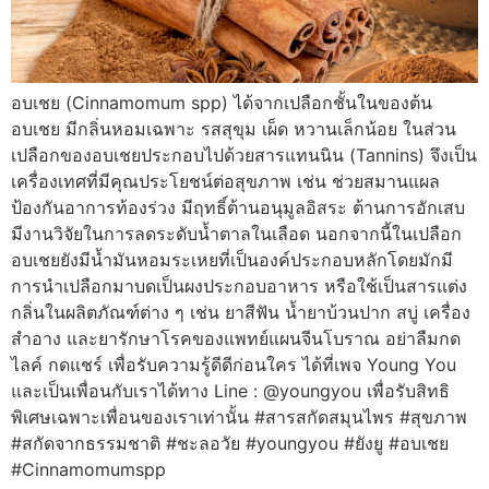
อบเชย (Cinnamomum spp) ได้จากเปลือกชั้นในของต้น
อบเชย มีกลิ่นหอมเฉพาะ รสสุขุม เผ็ด หวานเล็กน้อย ในส่วน
เปลือกของอบเชยประกอบไปด้วยสารแทนนิน (Tannins) จึงเป็น
เครื่องเทศที่มีคุณประโยชน์ต่อสุขภาพ เช่น ช่วยสมานแผล
ป้องกันอาการท้องร่วง มีฤทธิ์ต้านอนุมูลอิสระ ต้านการอักเสบ
มีงานวิจัยในการลดระดับน้ำตาลในเลือด นอกจากนี้ในเปลือก
อบเชยยังมีน้ำมันหอมระเหยที่เป็นองค์ประกอบหลักโดยมักมี
การนำเปลือกมาบดเป็นผงประกอบอาหาร หรือใช้เป็นสารแต่ง
กลิ่นในผลิตภัณฑ์ต่าง ๆ เช่น ยาสีฟัน น้ำยาบ้วนปาก สบู่ เครื่อง
สำอาง และยารักษาโรคของแพทย์แผนจีนโบราณ อย่าลืมกด
ไลค์ กดแชร์ เพื่อรับความรู้ดีดีก่อนใคร ได้ที่เพจ Young You
และเป็นเพื่อนกับเราได้ทาง Line : @youngyou เพื่อรับสิทธิ
พิเศษเฉพาะเพื่อนของเราเท่านั้น #สารสกัดสมุนไพร #สุขภาพ
#สกัดจากธรรมชาติ #ชะลอวัย #youngyou #ยังยู #อบเชย
#Cinnamomumspp