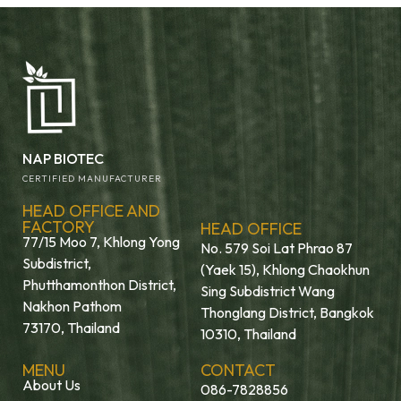
NAP BIOTEC
CERTIFIED MANUFACTURER
HEAD OFFICE AND
FACTORY
HEAD OFFICE
77/15 Moo 7, Khlong Yong
No. 579 Soi Lat Phrao 87
Subdistrict,
(Yaek 15), Khlong Chaokhun
Phutthamonthon District,
Sing Subdistrict Wang
Nakhon Pathom
Thonglang District, Bangkok
73170, Thailand
10310, Thailand
MENU
CONTACT
About Us
086-7828856