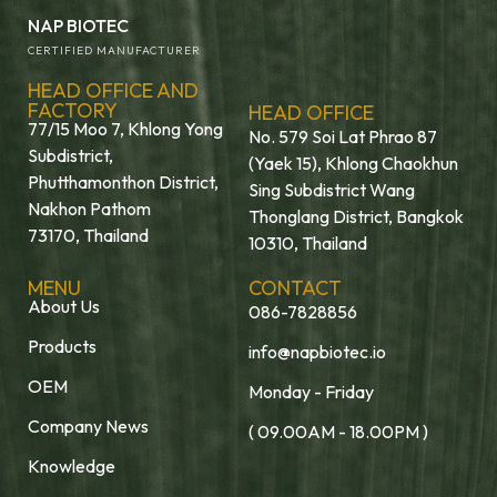
NAP BIOTEC
CERTIFIED MANUFACTURER
HEAD OFFICE AND
FACTORY
HEAD OFFICE
77/15 Moo 7, Khlong Yong
No. 579 Soi Lat Phrao 87
Subdistrict,
(Yaek 15), Khlong Chaokhun
Phutthamonthon District,
Sing Subdistrict Wang
Nakhon Pathom
Thonglang District, Bangkok
73170, Thailand
10310, Thailand
MENU
CONTACT
About Us
086-7828856
Products
info@napbiotec.io
OEM
Monday - Friday
Company News
( 09.00AM - 18.00PM )
Knowledge