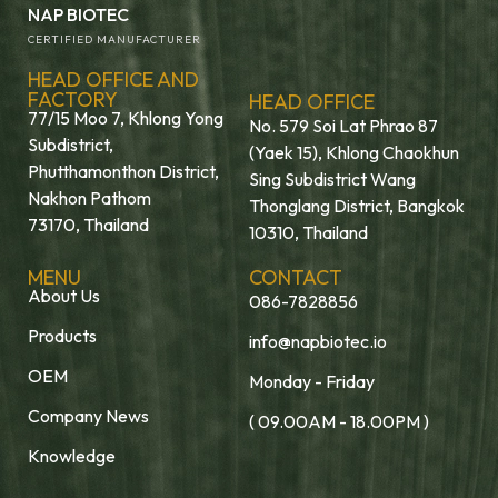
NAP BIOTEC
CERTIFIED MANUFACTURER
HEAD OFFICE AND
FACTORY
HEAD OFFICE
77/15 Moo 7, Khlong Yong
No. 579 Soi Lat Phrao 87
Subdistrict,
(Yaek 15), Khlong Chaokhun
Phutthamonthon District,
Sing Subdistrict Wang
Nakhon Pathom
Thonglang District, Bangkok
73170, Thailand
10310, Thailand
MENU
CONTACT
About Us
086-7828856
Products
info@napbiotec.io
OEM
Monday - Friday
Company News
( 09.00AM - 18.00PM )
Knowledge