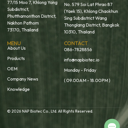
77/15 Moo 7, Khlong Yong
No. 579 Soi Lat Phrao 87
Subdistrict,
(Yaek 15), Khlong Chaokhun
Phutthamonthon District,
Sing Subdistrict Wang
Nakhon Pathom
Thonglang District, Bangkok
73170, Thailand
10310, Thailand
MENU
CONTACT
About Us
086-7828856
Products
info@napbiotec.io
OEM
Monday - Friday
Company News
( 09.00AM - 18.00PM )
Knowledge
© 2026 NAP Biotec Co., Ltd. All Rights Reserved.