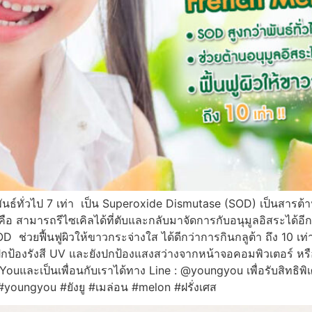
นธ์ทั่วไป 7 เท่า เป็น Superoxide Dismutase (SOD) เป็นสารต้าน
 คือ สามารถรีไซเคิลได้ที่ตับและกลับมาจัดการกับอนุมูลอิสระได้อ
่วยฟื้นฟูผิวให้ขาวกระจ่างใส ได้ดีกว่าการกินกลูต้า ถึง 10 เท่า 
วยปกป้องรังสี UV และยังปกป้องแสงสว่างจากหน้าจอคอมพิวเตอร์ หร
ng Youและเป็นเพื่อนกับเราได้ทาง Line : @youngyou เพื่อรับสิทธิพ
youngyou #ยังยู #เมล่อน #melon #ฝรั่งเศส