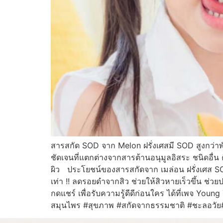
สารสกัด SOD จาก Melon ฝรั่งเศสมี SOD สูงกว่าพั
ชัดเจนที่แตกต่างจากสารต้านอนุมูลอิสระ ชนิดอื่น
ผิว ประโยชน์ของสารสกัดจาก เมล่อน ฝรั่งเศส SOD ช
เท่า !! ลดรอยดำจากสิว ช่วยให้สิวหายเร็วขึ้น ช่
กดแชร์ เพื่อรับความรู้ดีดีก่อนใคร ได้ที่เพจ You
สมุนไพร #สุขภาพ #สกัดจากธรรมชาติ #ชะลอวัย#