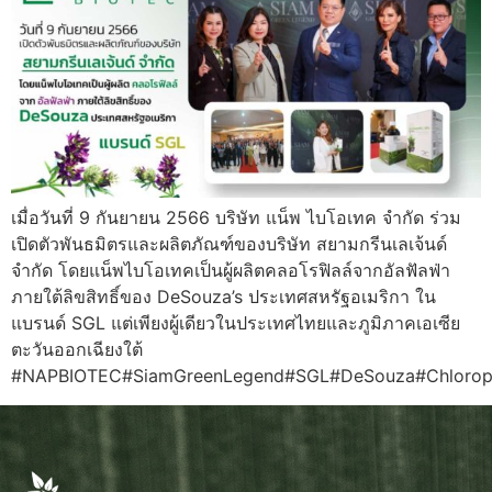
เมื่อวันที่ 9 กันยายน 2566 บริษัท แน็พ ไบโอเทค จำกัด ร่วม
เปิดตัวพันธมิตรและผลิตภัณฑ์ของบริษัท สยามกรีนเลเจ้นด์
จำกัด โดยแน็พไบโอเทคเป็นผู้ผลิตคลอโรฟิลล์จากอัลฟัลฟ่า
ภายใต้ลิขสิทธิ์ของ DeSouza’s ประเทศสหรัฐอเมริกา ใน
แบรนด์ SGL แต่เพียงผู้เดียวในประเทศไทยและภูมิภาคเอเซีย
ตะวันออกเฉียงใต้
#NAPBIOTEC#SiamGreenLegend#SGL#DeSouza#Chlorophyl