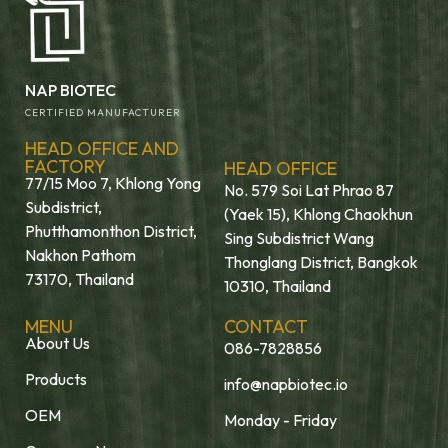
NAP BIOTEC
CERTIFIED MANUFACTURER
HEAD OFFICE AND
FACTORY
HEAD OFFICE
77/15 Moo 7, Khlong Yong
No. 579 Soi Lat Phrao 87
Subdistrict,
(Yaek 15), Khlong Chaokhun
Phutthamonthon District,
Sing Subdistrict Wang
Nakhon Pathom
Thonglang District, Bangkok
73170, Thailand
10310, Thailand
MENU
CONTACT
About Us
086-7828856
Products
info@napbiotec.io
OEM
Monday - Friday