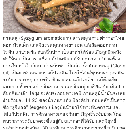
กานพลู (Syzygium aromaticum) สรรพคุณตามตำรายาไทย
ดอก มีรสเผ็ด และมีสรรพคุณทางยา เช่น แก้เลือดออกตาม
ไรฟัน แก้ปวดฟัน ดับกลิ่นปาก เป็นยาทำให้ร้อนเมื่อถูกผิวหนัง
ทำให้ชา เป็นยาฆ่าเชื้อ แก้ปวดฟัน แก้รำมะนาด แก้ปวดท้อง
มวนในลำไส้ แก้ลม แก้เหน็บชา เป็นต้น น้ำมันกานพลู (Clove
oil) เป็นยาชาเฉพาะที่ แก้ปวดฟัน โดยใช้สำสีชุบนำมาอุดที่ฟัน
ระงับการกระตุก ตะคริว ขับผายลม แก้ปวดท้อง แก้ท้องอืด
ผสมยากลั้วคอ แต่งกลิ่นอาหาร แต่กลิ่นสบู่ ยาสีฟัน ดับกลิ่นปาก
ดับกลิ่นเหล้า ไล่ยุง องค์ประกอบทางเคมี กานพลูมีน้ำมันระเหย
ง่ายร้อยละ 14-23 ของน้ำหนักแห้ง มีองค์ประกอบหลักเป็นสาร
ชื่อ “ยูจีนอล” (eugenol) ปัจจุบันนำมาใช้ทางทันตกรรม และ
ใช้แก้ปวดฟัน การศึกษาทางเภสัชวิทยา มีฤทธิ์ระงับปวด โดย
พบว่าการระงับปวดจะขึ้นอยู่กับขนาดยาที่ได้รับ และมีฤทธิ์
ระงับปวดอย่างน้อย 30 นาทีและการศึกษาพบว่าฤทธิ์ระงับปวด