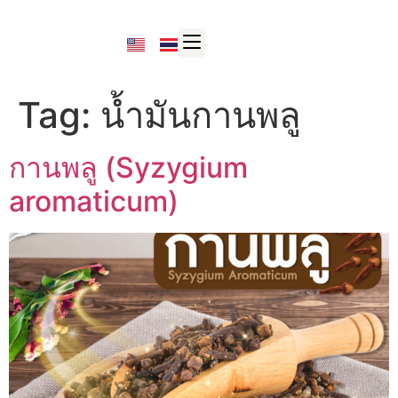
Tag:
น้ำมันกานพลู
กานพลู (Syzygium
aromaticum)