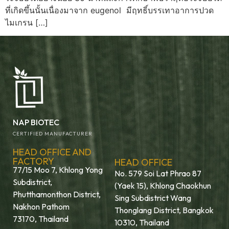
ที่เกิดขึ้นนั้นเนื่องมาจาก eugenol มีฤทธิ์บรรเทาอาการปวด
ไมเกรน […]
NAP BIOTEC
CERTIFIED MANUFACTURER
HEAD OFFICE AND
FACTORY
HEAD OFFICE
77/15 Moo 7, Khlong Yong
No. 579 Soi Lat Phrao 87
Subdistrict,
(Yaek 15), Khlong Chaokhun
Phutthamonthon District,
Sing Subdistrict Wang
Nakhon Pathom
Thonglang District, Bangkok
73170, Thailand
10310, Thailand