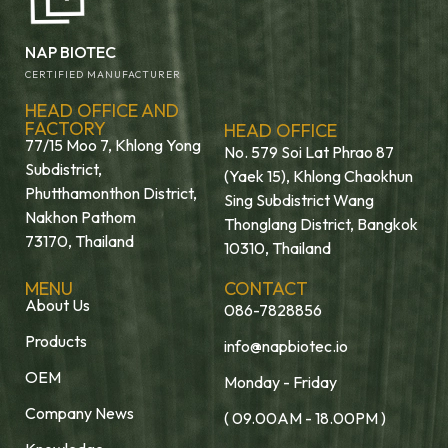
NAP BIOTEC
CERTIFIED MANUFACTURER
HEAD OFFICE AND
FACTORY
HEAD OFFICE
77/15 Moo 7, Khlong Yong
No. 579 Soi Lat Phrao 87
Subdistrict,
(Yaek 15), Khlong Chaokhun
Phutthamonthon District,
Sing Subdistrict Wang
Nakhon Pathom
Thonglang District, Bangkok
73170, Thailand
10310, Thailand
MENU
CONTACT
About Us
086-7828856
Products
info@napbiotec.io
OEM
Monday - Friday
Company News
( 09.00AM - 18.00PM )