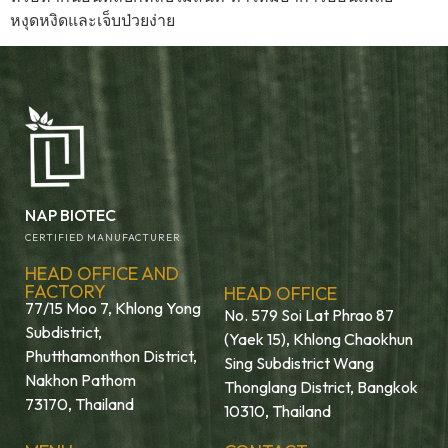
หงุดหงิดและเจ็บป่วยง่าย
NAP BIOTEC
CERTIFIED MANUFACTURER
HEAD OFFICE AND
FACTORY
HEAD OFFICE
77/15 Moo 7, Khlong Yong
No. 579 Soi Lat Phrao 87
Subdistrict,
(Yaek 15), Khlong Chaokhun
Phutthamonthon District,
Sing Subdistrict Wang
Nakhon Pathom
Thonglang District, Bangkok
73170, Thailand
10310, Thailand