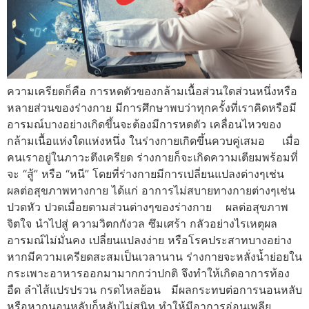
ความเครียดก็คือ การหดตัวของกล้ามเนื้อส่วนใดส่วนหนึ่งหรือ
หลายส่วนของร่างกาย มีการศึกษาพบว่าทุกครั้งที่เราคิดหรือมี
อารมณ์บางอย่างเกิดขึ้นจะต้องมีการหดตัว เคลื่อนไหวของ
กล้ามเนื้อแห่งใดแห่งหนึ่ง ในร่างกายเกิดขึ้นควบคู่เสมอ เมื่อ
คนเราอยู่ในภาวะตึงเครียด ร่างกายก็จะเกิดความเตียมพร้อมที่
จะ “สู้” หรือ “หนี” โดยที่ร่างกายมีการเปลี่ยนแปลงต่างๆเช่น
ผลต่อสุขภาพทางกาย ได้แก่ อาการไม่สบายทางกายต่างๆเช่น
ปวดหัว ปวดเมื่อยตามส่วนต่างๆของร่างกาย ผลต่อสุขภาพ
จิตใจ นำไปสู่ ความวิตกกังวล ซึมเศร้า กลัวอย่างไรเหตุผล
อารมณ์ไม่มั่นคง เปลี่ยนแปลงง่าย หรือโรคประสาทบางอย่าง
หากมีความเครียดสะสมเป็นเวลานาน ร่างกายจะหลั่งน้ำย่อยใน
กระเพาะอาหารออกมามากกว่าปกติ จึงทำให้เกิดอาการท้อง
อืด ลำไส้แปรปรวน กรดไหลย้อน มีผลกระทบต่อการนอนหลับ
หรือหากนอนหลับก็หลับไม่สนิท ทำให้มีอาการอ่อนเพลีย