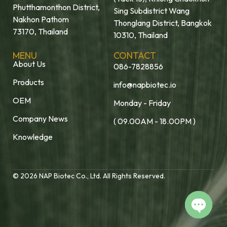
Phutthamonthon District,
Sing Subdistrict Wang
Nakhon Pathom
Thonglang District, Bangkok
73170, Thailand
10310, Thailand
MENU
CONTACT
About Us
086-7828856
Products
info@napbiotec.io
OEM
Monday - Friday
Company News
( 09.00AM - 18.00PM )
Knowledge
© 2026 NAP Biotec Co., Ltd. All Rights Reserved.
Open c