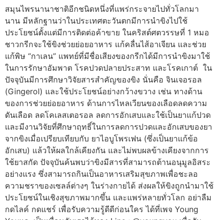
สมุนไพรนานาชาติอีกชนิดหนึ่งที่แพร่กระจายไปทั่วโลกมา
นาน มีหลักฐานว่าในประเทศตะวันตกมีการนำขิงไปใช้
ประโยชน์ตั้งแต่มีการติดต่อค้าขาย ในคริสต์ศตวรรษที่ 1 หมอ
ชาวกรีกจะใช้ขิงช่วยย่อยอาหาร แก้คลื่นไส้อาเจียน และช่วย
แก้พิษ “กาเลน” แพทย์ที่มีชื่อเสียงของกรีกได้มีการนำขิงมาใช้
ในการรักษาอัมพาต โรคปวดปลายประสาท และโรคเกาต์ ใน
ปัจจุบันมีการศึกษาวิจัยสารสำคัญของขิง นั่นคือ จินเจอรอล
(Gingerol) และใช้ประโยชน์อย่างกว้างขวาง เช่น ทางด้าน
ของการช่วยย่อยอาหาร ด้านการไหลเวียนของเลือดลดความ
ดันเลือด ลดโคเลสเตอรอล ลดการอักเสบและใช้เป็นยาแก้ปวด
และมีงานวิจัยที่ศึกษาฤทธิ์ในการลดการปวดและอักเสบของยา
จากขิงเมื่อเปรียบเทียบกับ ยาไอบูโพรเฟน (ซึ่งเป็นยาแก้ข้อ
อักเสบ) แล้วให้ผลใกล้เคียงกัน และไม่พบผลข้างเคียงจากการ
ใช้ยาสกัด ปัจจุบันค้นพบว่าขิงมีสารที่สามารถต้านอนุมูลอิสระ
อย่างแรง ซึ่งสามารถกินเป็นอาหารเสริมสุขภาพเพื่อชะลอ
ความชราของเซลล์ต่างๆ ในร่างกายได้ ส่งผลให้ขิงถูกนำมาใช้
ประโยชน์ในเชิงสุขภาพมากขึ้น และแพร่หลายทั่วโลก อย่าลืม
กดไลค์ กดแชร์ เพื่อรับความรู้ดีดีก่อนใคร ได้ที่เพจ Young