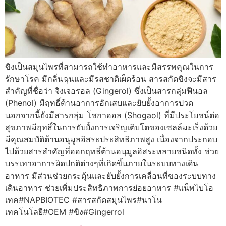
ขิงเป็นสมุนไพรที่สามารถใช้ทำอาหารและมีสรรพคุณในการ
รักษาโรค มีกลิ่นฉุนและมีรสชาติเผ็ดร้อน สารสกัดขิงจะมีสาร
สำคัญที่ชื่อว่า จิงเจอรอล (Gingerol) ซึ่งเป็นสารกลุ่มฟีนอล
(Phenol) มีฤทธิ์ต้านอาการอักเสบและยับยั้งอาการปวด
นอกจากนี้ยังมีสารกลุ่ม โชกาออล (Shogaol) ที่มีประโยชน์ต่อ
สุขภาพมีฤทธิ์ในการยับยั้งการเจริญเติบโตของเซลล์มะเร็งด้วย
มีคุณสมบัติต้านอนุมูลอิสระประสิทธิภาพสูง เนื่องจากประกอบ
ไปด้วยสารสำคัญที่ออกฤทธิ์ต้านอนุมูลอิสระหลายชนิดทั้ง ช่วย
บรรเทาอาการผิดปกติต่างๆที่เกิดขึ้นภายในระบบทางเดิน
อาหาร มีส่วนช่วยกระตุ้นและยับยั้งการเคลื่อนที่ของระบบทาง
เดินอาหาร ช่วยเพิ่มประสิทธิภาพการย่อยอาหาร #แน็พไบโอ
เทค#NAPBIOTEC #สารสกัดสมุนไพร#นาโน
เทคโนโลยี#OEM #ขิง#Gingerrol