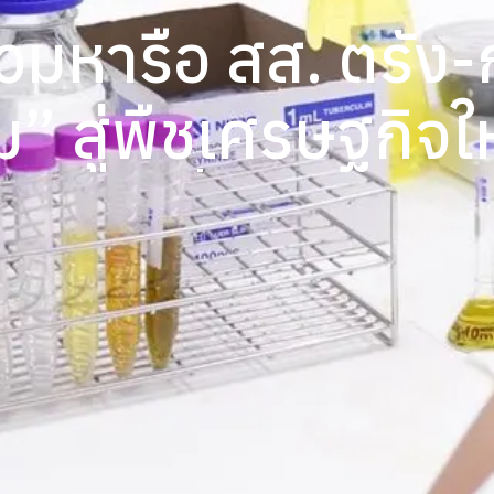
วมหารือ สส. ตรัง-ก
” สู่พืชเศรษฐกิจใ
ยั่งยืน