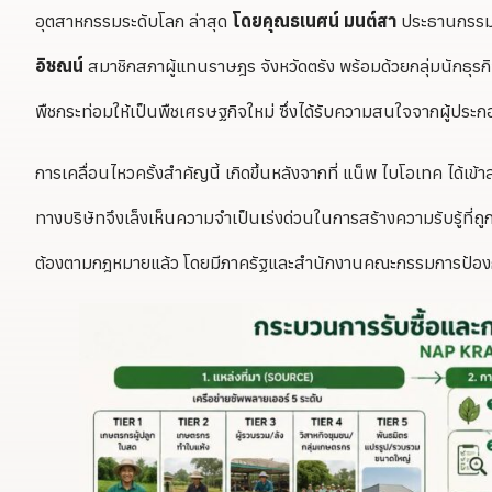
อุตสาหกรรมระดับโลก ล่าสุด
โดยคุณธเนศน์ มนต์สา
ประธานกรรมก
อิชณน์
สมาชิกสภาผู้แทนราษฎร จังหวัดตรัง พร้อมด้วยกลุ่มนักธุรก
พืชกระท่อมให้เป็นพืชเศรษฐกิจใหม่ ซึ่งได้รับความสนใจจากผู้ประ
การเคลื่อนไหวครั้งสำคัญนี้ เกิดขึ้นหลังจากที่ แน็พ ไบโอเทค ได้
ทางบริษัทจึงเล็งเห็นความจำเป็นเร่งด่วนในการสร้างความรับรู้ที่ถ
ต้องตามกฎหมายแล้ว โดยมีภาครัฐและสำนักงานคณะกรรมการป้องกัน