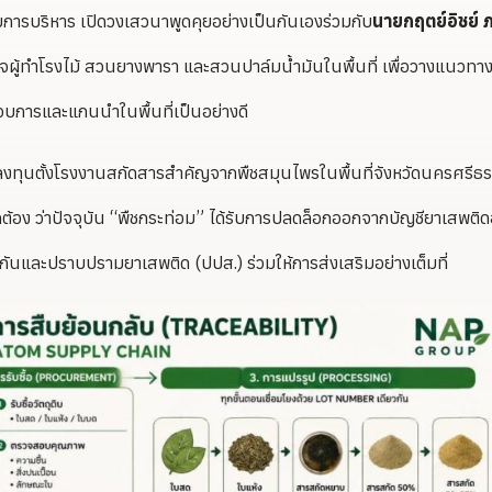
ารบริหาร เปิดวงเสวนาพูดคุยอย่างเป็นกันเองร่วมกับ
นายกฤตย์อิชย์ 
ิจผู้ทำโรงไม้ สวนยางพารา และสวนปาล์มน้ำมันในพื้นที่ เพื่อวางแนวทา
กอบการและแกนนำในพื้นที่เป็นอย่างดี
เข้าลงทุนตั้งโรงงานสกัดสารสำคัญจากพืชสมุนไพรในพื้นที่จังหวัดนครศรี
ูกต้อง ว่าปัจจุบัน “พืชกระท่อม” ได้รับการปลดล็อกออกจากบัญชียาเสพติด
และปราบปรามยาเสพติด (ปปส.) ร่วมให้การส่งเสริมอย่างเต็มที่