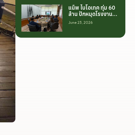
เดียว แต่เริ่มต้นจาก
แน็พ ไบโอเทค ทุ่ม 60
การสร้างระบบความ
ล้าน ปักหมุดโรงงาน
ร่วมมือระหว่างนักวิจัย
นครศรีฯ จับมือ
มหาวิทยาลัย ภาค
June 23, 2026
มทร.ศรีวิชัย ยกระดับ
อุตสาหกรรม และ
กระท่อมต้นน้ำ รับซื้อวัน
เกษตรกร เพื่อให้ผล
ละ 17.5 ตัน
งานวิจัยสามารถต่อย
อดไปสู่การใช้ประโยชน์
เชิงอุตสาหกรรมได้
อย่างเป็นรูปธรรม เรา
เชื่อว่าความร่วมมือ
ลักษณะนี้คือรากฐาน
สำคัญของการยกระดับ
อุตสาหกรรมพืช
สมุนไพรไทยในระยะ
ยาว”