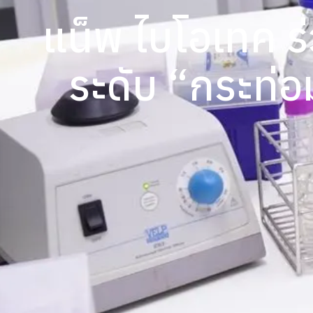
แน็พ ไบโอเทค ร่
ระดับ “กระท่อม